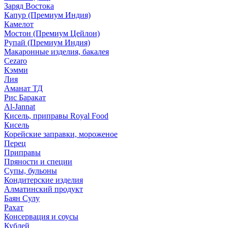
Заряд Востока
Капур (Премиум Индия)
Камелот
Мостон (Премиум Цейлон)
Рупай (Премиум Индия)
Макаронные изделия, бакалея
Cezaro
Кэмми
Лия
Аманат ТД
Рис Баракат
Al-Jannat
Кисель, приправы Royal Food
Кисель
Корейские заправки, мороженое
Перец
Приправы
Пряности и специи
Супы, бульоны
Кондитерские изделия
Алматинский продукт
Баян Сулу
Рахат
Консервация и соусы
Кублей