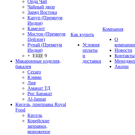
Орда Чай
Чайный двор
Заряд Востока
Капур (Премиум
Индия)
Камелот
Компания
Мостон (Премиум
Как купить
Цейлон)
О
Рупай (Премиум
Условия
компании
Индия)
оплаты
Новости
+ ЕЩЕ 9
и
Контакты
Макаронные изделия,
доставки
Менедже
бакалея
Акции
Cezaro
Кэмми
Лия
Аманат ТД
Рис Баракат
Al-Jannat
Кисель, приправы Royal
Food
Кисель
Корейские
заправки,
мороженое