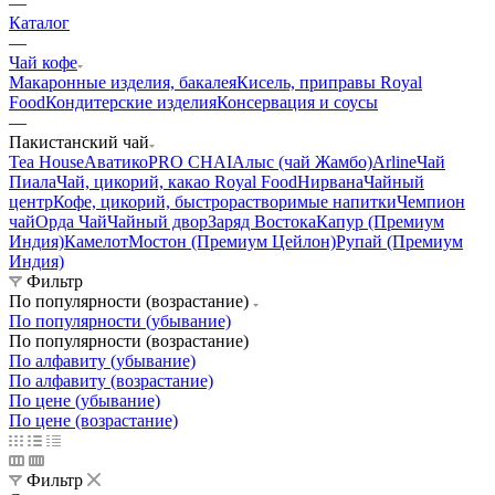
—
Каталог
—
Чай кофе
Макаронные изделия, бакалея
Кисель, приправы Royal
Food
Кондитерские изделия
Консервация и соусы
—
Пакистанский чай
Tea House
Аватико
PRO CHAI
Алыс (чай Жамбо)
Arline
Чай
Пиала
Чай, цикорий, какао Royal Food
Нирвана
Чайный
центр
Кофе, цикорий, быстрорастворимые напитки
Чемпион
чай
Орда Чай
Чайный двор
Заряд Востока
Капур (Премиум
Индия)
Камелот
Мостон (Премиум Цейлон)
Рупай (Премиум
Индия)
Фильтр
По популярности (возрастание)
По популярности (убывание)
По популярности (возрастание)
По алфавиту (убывание)
По алфавиту (возрастание)
По цене (убывание)
По цене (возрастание)
Фильтр