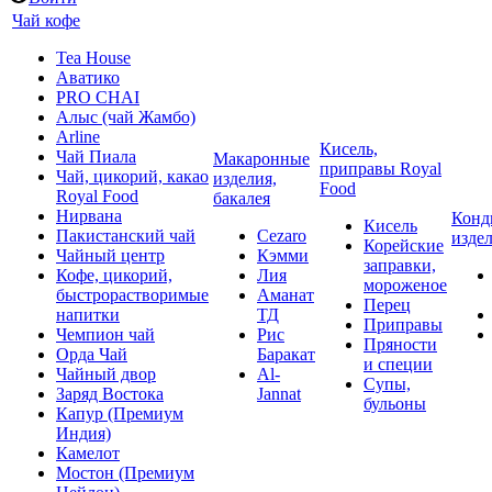
Чай кофе
Tea House
Аватико
PRO CHAI
Алыс (чай Жамбо)
Arline
Кисель,
Чай Пиала
Макаронные
приправы Royal
Чай, цикорий, какао
изделия,
Food
Royal Food
бакалея
Нирвана
Конд
Кисель
Пакистанский чай
Cezaro
изде
Корейские
Чайный центр
Кэмми
заправки,
Кофе, цикорий,
Лия
мороженое
быстрорастворимые
Аманат
Перец
напитки
ТД
Приправы
Чемпион чай
Рис
Пряности
Орда Чай
Баракат
и специи
Чайный двор
Al-
Супы,
Заряд Востока
Jannat
бульоны
Капур (Премиум
Индия)
Камелот
Мостон (Премиум