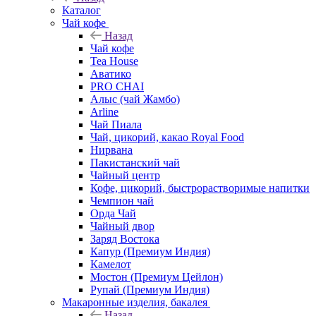
Каталог
Чай кофе
Назад
Чай кофе
Tea House
Аватико
PRO CHAI
Алыс (чай Жамбо)
Arline
Чай Пиала
Чай, цикорий, какао Royal Food
Нирвана
Пакистанский чай
Чайный центр
Кофе, цикорий, быстрорастворимые напитки
Чемпион чай
Орда Чай
Чайный двор
Заряд Востока
Капур (Премиум Индия)
Камелот
Мостон (Премиум Цейлон)
Рупай (Премиум Индия)
Макаронные изделия, бакалея
Назад