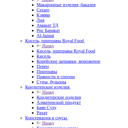
Макаронные изделия, бакалея
Cezaro
Кэмми
Лия
Аманат ТД
Рис Баракат
Al-Jannat
Кисель, приправы Royal Food
Назад
Кисель, приправы Royal Food
Кисель
Корейские заправки, мороженое
Перец
Приправы
Пряности и специи
Супы, бульоны
Кондитерские изделия
Назад
Кондитерские изделия
Алматинский продукт
Баян Сулу
Рахат
Консервация и соусы
Назад