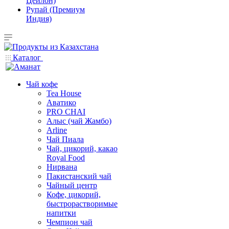
Цейлон)
Рупай (Премиум
Индия)
Каталог
Чай кофе
Tea House
Аватико
PRO CHAI
Алыс (чай Жамбо)
Arline
Чай Пиала
Чай, цикорий, какао
Royal Food
Нирвана
Пакистанский чай
Чайный центр
Кофе, цикорий,
быстрорастворимые
напитки
Чемпион чай