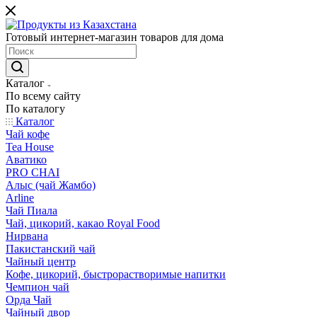
Готовый интернет-магазин товаров для дома
Каталог
По всему сайту
По каталогу
Каталог
Чай кофе
Tea House
Аватико
PRO CHAI
Алыс (чай Жамбо)
Arline
Чай Пиала
Чай, цикорий, какао Royal Food
Нирвана
Пакистанский чай
Чайный центр
Кофе, цикорий, быстрорастворимые напитки
Чемпион чай
Орда Чай
Чайный двор