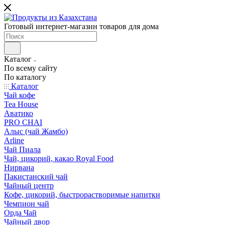
Готовый интернет-магазин товаров для дома
Каталог
По всему сайту
По каталогу
Каталог
Чай кофе
Tea House
Аватико
PRO CHAI
Алыс (чай Жамбо)
Arline
Чай Пиала
Чай, цикорий, какао Royal Food
Нирвана
Пакистанский чай
Чайный центр
Кофе, цикорий, быстрорастворимые напитки
Чемпион чай
Орда Чай
Чайный двор