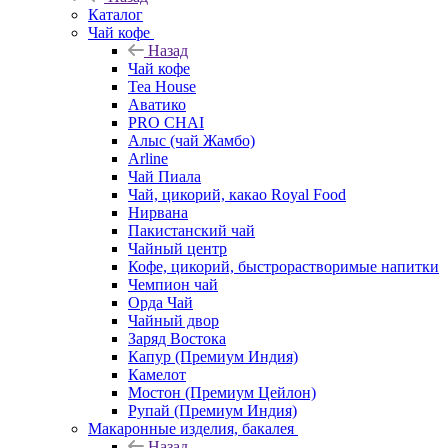
Каталог
Чай кофе
Назад
Чай кофе
Tea House
Аватико
PRO CHAI
Алыс (чай Жамбо)
Arline
Чай Пиала
Чай, цикорий, какао Royal Food
Нирвана
Пакистанский чай
Чайный центр
Кофе, цикорий, быстрорастворимые напитки
Чемпион чай
Орда Чай
Чайный двор
Заряд Востока
Капур (Премиум Индия)
Камелот
Мостон (Премиум Цейлон)
Рупай (Премиум Индия)
Макаронные изделия, бакалея
Назад