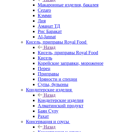
Макаронные изделия, бакалея
Cezaro
Кэмми
Лия
Аманат ТД
Рис Баракат
Al-Jannat
Кисель, приправы Royal Food
Назад
Кисель, приправы Royal Food
Кисель
Корейские заправки, мороженое
Перец
Приправы
Пряности и специи
Супы, бульоны
Кондитерские изделия
Назад
Кондитерские изделия
Алматинский продукт
Баян Сулу
Рахат
Консервация и соусы
Назад