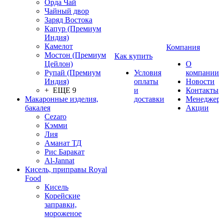
Орда Чай
Чайный двор
Заряд Востока
Капур (Премиум
Индия)
Камелот
Компания
Мостон (Премиум
Как купить
Цейлон)
О
Рупай (Премиум
Условия
компании
Индия)
оплаты
Новости
+ ЕЩЕ 9
и
Контакты
Макаронные изделия,
доставки
Менедже
бакалея
Акции
Cezaro
Кэмми
Лия
Аманат ТД
Рис Баракат
Al-Jannat
Кисель, приправы Royal
Food
Кисель
Корейские
заправки,
мороженое