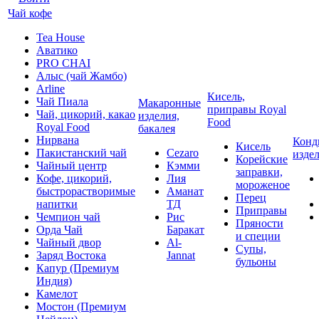
Чай кофе
Tea House
Аватико
PRO CHAI
Алыс (чай Жамбо)
Arline
Кисель,
Чай Пиала
Макаронные
приправы Royal
Чай, цикорий, какао
изделия,
Food
Royal Food
бакалея
Нирвана
Конд
Кисель
Пакистанский чай
Cezaro
изде
Корейские
Чайный центр
Кэмми
заправки,
Кофе, цикорий,
Лия
мороженое
быстрорастворимые
Аманат
Перец
напитки
ТД
Приправы
Чемпион чай
Рис
Пряности
Орда Чай
Баракат
и специи
Чайный двор
Al-
Супы,
Заряд Востока
Jannat
бульоны
Капур (Премиум
Индия)
Камелот
Мостон (Премиум