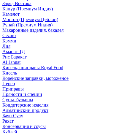
Заряд Востока
Капур (Премиум Индия)
Камелот
Мостон (Премиум Цейлон)
Рупай (Премиум Индия)
Макаронные изделия, бакалея
Cezaro
Кэмми
Лия
Аманат ТД
Рис Баракат
Al-Jannat
Кисель, приправы Royal Food
Кисель
Корейские заправки, мороженое
Перец
Приправы
Пряности и специи
Супы, бульоны
Кондитерские изделия
Алматинский продукт
Баян Сулу
Рахат
Консервация и соусы
Кублей