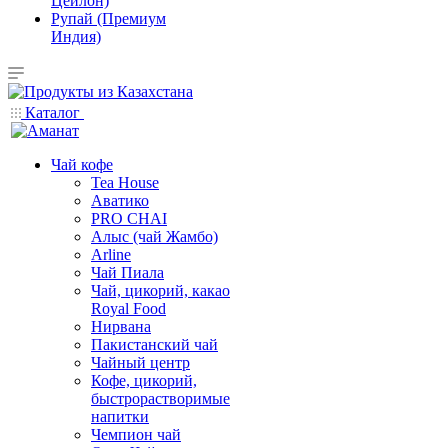
Цейлон)
Рупай (Премиум
Индия)
Каталог
Чай кофе
Tea House
Аватико
PRO CHAI
Алыс (чай Жамбо)
Arline
Чай Пиала
Чай, цикорий, какао
Royal Food
Нирвана
Пакистанский чай
Чайный центр
Кофе, цикорий,
быстрорастворимые
напитки
Чемпион чай