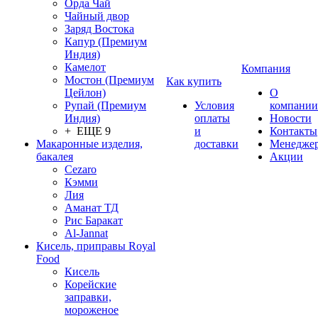
Орда Чай
Чайный двор
Заряд Востока
Капур (Премиум
Индия)
Камелот
Компания
Мостон (Премиум
Как купить
Цейлон)
О
Рупай (Премиум
Условия
компании
Индия)
оплаты
Новости
+ ЕЩЕ 9
и
Контакты
Макаронные изделия,
доставки
Менедже
бакалея
Акции
Cezaro
Кэмми
Лия
Аманат ТД
Рис Баракат
Al-Jannat
Кисель, приправы Royal
Food
Кисель
Корейские
заправки,
мороженое