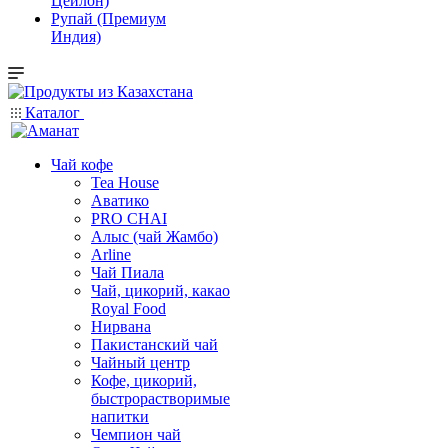
Цейлон)
Рупай (Премиум
Индия)
Каталог
Чай кофе
Tea House
Аватико
PRO CHAI
Алыс (чай Жамбо)
Arline
Чай Пиала
Чай, цикорий, какао
Royal Food
Нирвана
Пакистанский чай
Чайный центр
Кофе, цикорий,
быстрорастворимые
напитки
Чемпион чай