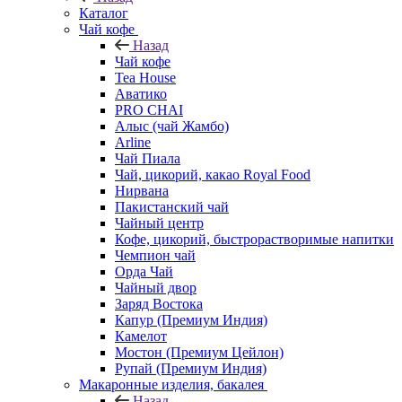
Каталог
Чай кофе
Назад
Чай кофе
Tea House
Аватико
PRO CHAI
Алыс (чай Жамбо)
Arline
Чай Пиала
Чай, цикорий, какао Royal Food
Нирвана
Пакистанский чай
Чайный центр
Кофе, цикорий, быстрорастворимые напитки
Чемпион чай
Орда Чай
Чайный двор
Заряд Востока
Капур (Премиум Индия)
Камелот
Мостон (Премиум Цейлон)
Рупай (Премиум Индия)
Макаронные изделия, бакалея
Назад