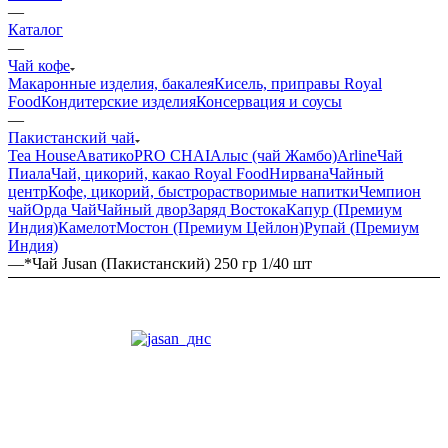
—
Каталог
—
Чай кофе
Макаронные изделия, бакалея
Кисель, приправы Royal
Food
Кондитерские изделия
Консервация и соусы
—
Пакистанский чай
Tea House
Аватико
PRO CHAI
Алыс (чай Жамбо)
Arline
Чай
Пиала
Чай, цикорий, какао Royal Food
Нирвана
Чайный
центр
Кофе, цикорий, быстрорастворимые напитки
Чемпион
чай
Орда Чай
Чайный двор
Заряд Востока
Капур (Премиум
Индия)
Камелот
Мостон (Премиум Цейлон)
Рупай (Премиум
Индия)
—
*Чай Jusan (Пакистанский) 250 гр 1/40 шт