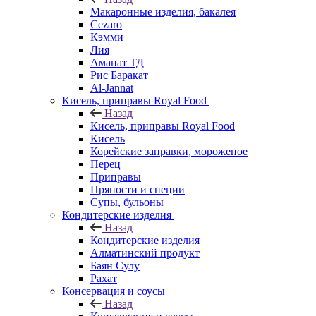
Макаронные изделия, бакалея
Cezaro
Кэмми
Лия
Аманат ТД
Рис Баракат
Al-Jannat
Кисель, приправы Royal Food
Назад
Кисель, приправы Royal Food
Кисель
Корейские заправки, мороженое
Перец
Приправы
Пряности и специи
Супы, бульоны
Кондитерские изделия
Назад
Кондитерские изделия
Алматинский продукт
Баян Сулу
Рахат
Консервация и соусы
Назад