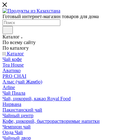
Готовый интернет-магазин товаров для дома
Каталог
По всему сайту
По каталогу
Каталог
Чай кофе
Tea House
Аватико
PRO CHAI
Алыс (чай Жамбо)
Arline
Чай Пиала
Чай, цикорий, какао Royal Food
Нирвана
Пакистанский чай
Чайный центр
Кофе, цикорий, быстрорастворимые напитки
Чемпион чай
Орда Чай
Чайный двор