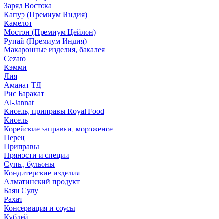
Заряд Востока
Капур (Премиум Индия)
Камелот
Мостон (Премиум Цейлон)
Рупай (Премиум Индия)
Макаронные изделия, бакалея
Cezaro
Кэмми
Лия
Аманат ТД
Рис Баракат
Al-Jannat
Кисель, приправы Royal Food
Кисель
Корейские заправки, мороженое
Перец
Приправы
Пряности и специи
Супы, бульоны
Кондитерские изделия
Алматинский продукт
Баян Сулу
Рахат
Консервация и соусы
Кублей