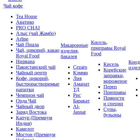
Чай кофе
Tea House
Аватико
PRO CHAI
Алыс (чай Жамбо)
Arline
Кисель,
Чай Пиала
Макаронные
приправы Royal
Чай, цикорий, какао
изделия,
Food
Royal Food
бакалея
Нирвана
Конд
Кисель
Пакистанский чай
Cezaro
изде
Корейские
Чайный центр
Кэмми
заправки,
Кофе, цикорий,
Лия
мороженое
быстрорастворимые
Аманат
Перец
напитки
ТД
Приправы
Чемпион чай
Рис
Пряности
Орда Чай
Баракат
и специи
Чайный двор
Al-
Супы,
Заряд Востока
Jannat
бульоны
Капур (Премиум
Индия)
Камелот
Мостон (Премиум