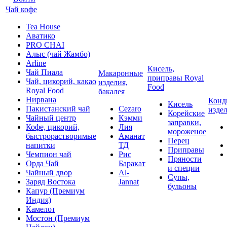
Чай кофе
Tea House
Аватико
PRO CHAI
Алыс (чай Жамбо)
Arline
Кисель,
Чай Пиала
Макаронные
приправы Royal
Чай, цикорий, какао
изделия,
Food
Royal Food
бакалея
Нирвана
Конд
Кисель
Пакистанский чай
Cezaro
изде
Корейские
Чайный центр
Кэмми
заправки,
Кофе, цикорий,
Лия
мороженое
быстрорастворимые
Аманат
Перец
напитки
ТД
Приправы
Чемпион чай
Рис
Пряности
Орда Чай
Баракат
и специи
Чайный двор
Al-
Супы,
Заряд Востока
Jannat
бульоны
Капур (Премиум
Индия)
Камелот
Мостон (Премиум