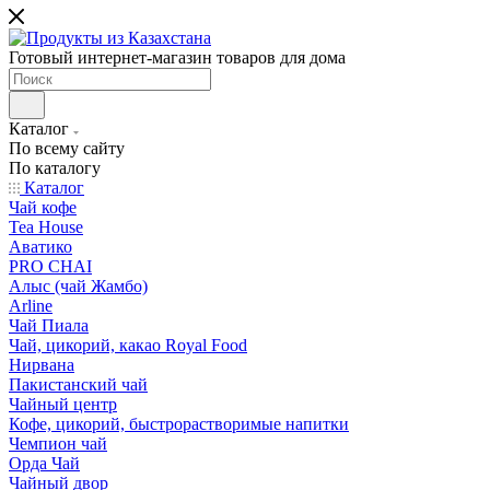
Готовый интернет-магазин товаров для дома
Каталог
По всему сайту
По каталогу
Каталог
Чай кофе
Tea House
Аватико
PRO CHAI
Алыс (чай Жамбо)
Arline
Чай Пиала
Чай, цикорий, какао Royal Food
Нирвана
Пакистанский чай
Чайный центр
Кофе, цикорий, быстрорастворимые напитки
Чемпион чай
Орда Чай
Чайный двор