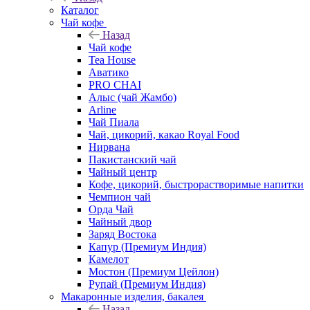
Каталог
Чай кофе
Назад
Чай кофе
Tea House
Аватико
PRO CHAI
Алыс (чай Жамбо)
Arline
Чай Пиала
Чай, цикорий, какао Royal Food
Нирвана
Пакистанский чай
Чайный центр
Кофе, цикорий, быстрорастворимые напитки
Чемпион чай
Орда Чай
Чайный двор
Заряд Востока
Капур (Премиум Индия)
Камелот
Мостон (Премиум Цейлон)
Рупай (Премиум Индия)
Макаронные изделия, бакалея
Назад