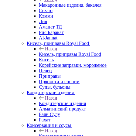
Макаронные изделия, бакалея
Cezaro
Кэмми
Лия
Аманат ТД
Рис Баракат
Al-Jannat
Кисель, приправы Royal Food
Назад
Кисель, приправы Royal Food
Кисель
Корейские заправки, мороженое
Перец
Приправы
Пряности и специи
Супы, бульоны
Кондитерские изделия
Назад
Кондитерские изделия
Алматинский продукт
Баян Сулу
Рахат
Консервация и соусы
Назад