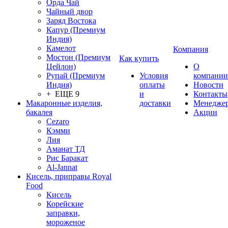
Орда Чай
Чайный двор
Заряд Востока
Капур (Премиум
Индия)
Камелот
Компания
Мостон (Премиум
Как купить
Цейлон)
О
Рупай (Премиум
Условия
компании
Индия)
оплаты
Новости
+ ЕЩЕ 9
и
Контакты
Макаронные изделия,
доставки
Менедже
бакалея
Акции
Cezaro
Кэмми
Лия
Аманат ТД
Рис Баракат
Al-Jannat
Кисель, приправы Royal
Food
Кисель
Корейские
заправки,
мороженое