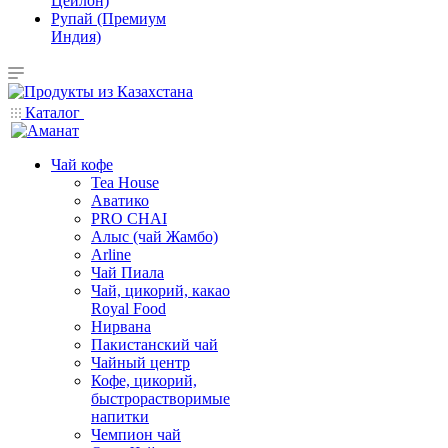
Цейлон)
Рупай (Премиум
Индия)
Каталог
Чай кофе
Tea House
Аватико
PRO CHAI
Алыс (чай Жамбо)
Arline
Чай Пиала
Чай, цикорий, какао
Royal Food
Нирвана
Пакистанский чай
Чайный центр
Кофе, цикорий,
быстрорастворимые
напитки
Чемпион чай