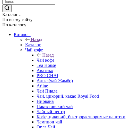
Каталог
По всему сайту
По каталогу
Каталог
Назад
Каталог
Чай кофе
Назад
Чай кофе
Tea House
Аватико
PRO CHAI
Алыс (чай Жамбо)
Arline
Чай Пиала
Чай, цикорий, какао Royal Food
Нирвана
Пакистанский чай
Чайный центр
Кофе, цикорий, быстрорастворимые напитки
Чемпион чай
Орда Чай