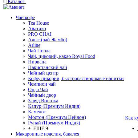
Каталог
Чай кофе
Tea House
Аватико
PRO CHAI
Алыс (чай Жамбо)
Arline
Чай Пиала
Чай, цикорий, какао Royal Food
Нирвана
Пакистанский чай
Чайный центр
Кофе, цикорий, быстрорастворимые напитки
Чемпион чай
Орда Чай
Чайный двор
Заряд Востока
Капур (Премиум Индия)
Камелот
Мостон (Премиум Цейлон)
Как к
Рупай (Премиум Индия)
+ ЕЩЕ 9
Макаронные изделия, бакалея