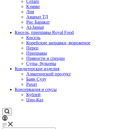
Cezaro
Кэмми
Лия
Аманат ТД
Рис Баракат
Al-Jannat
Кисель, приправы Royal Food
Кисель
Корейские заправки, мороженое
Перец
Приправы
Пряности и специи
Супы, бульоны
Кондитерские изделия
Алматинский продукт
Баян Сулу
Рахат
Консервация и соусы
Кублей
Цин-Каз