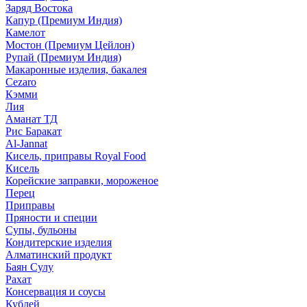
Заряд Востока
Капур (Премиум Индия)
Камелот
Мостон (Премиум Цейлон)
Рупай (Премиум Индия)
Макаронные изделия, бакалея
Cezaro
Кэмми
Лия
Аманат ТД
Рис Баракат
Al-Jannat
Кисель, приправы Royal Food
Кисель
Корейские заправки, мороженое
Перец
Приправы
Пряности и специи
Супы, бульоны
Кондитерские изделия
Алматинский продукт
Баян Сулу
Рахат
Консервация и соусы
Кублей