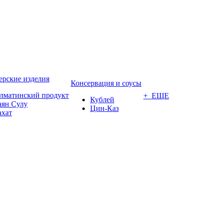
ерские изделия
Консервация и соусы
лматинский продукт
+ ЕЩЕ
Кублей
аян Сулу
Цин-Каз
ахат