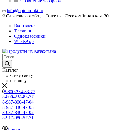
Сравнение товаров
0
info@optprodukt.ru
Саратовская обл., г. Энгельс, Лесокомбинатская, 30
Вконтакте
Telegram
Одноклассники
WhatsApp
Каталог
По всему сайту
По каталогу
8-800-234-83-77
8-800-234-83-77
8-987-300-47-04
8-987-830-47-03
8-987-830-47-02
8-917-980-57-71
Войти