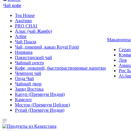
Чай кофе
Tea House
Аватико
PRO CHAI
Алыс (чай Жамбо)
Arline
Макаронные
Чай Пиала
Чай, цикорий, какао Royal Food
Cezar
Нирвана
Кэмм
Пакистанский чай
Лия
Чайный центр
Аман
Кофе, цикорий, быстрорастворимые напитки
Рис Б
Чемпион чай
Al-Jan
Орда Чай
Чайный двор
Заряд Востока
Капур (Премиум Индия)
Камелот
Мостон (Премиум Цейлон)
Рупай (Премиум Индия)