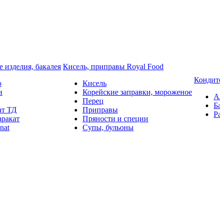
 изделия, бакалея
Кисель, приправы Royal Food
Кондит
o
Кисель
и
Корейские заправки, мороженое
А
Перец
Б
ат ТД
Приправы
Р
аракат
Пряности и специи
nat
Супы, бульоны