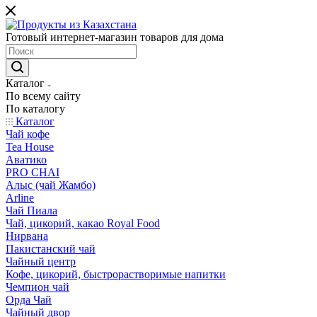
Готовый интернет-магазин товаров для дома
Каталог
По всему сайту
По каталогу
Каталог
Чай кофе
Tea House
Аватико
PRO CHAI
Алыс (чай Жамбо)
Arline
Чай Пиала
Чай, цикорий, какао Royal Food
Нирвана
Пакистанский чай
Чайный центр
Кофе, цикорий, быстрорастворимые напитки
Чемпион чай
Орда Чай
Чайный двор