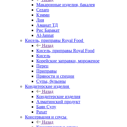
Макаронные изделия, бакалея
Cezaro
Кэмми
Лия
Аманат ТД
Рис Баракат
Al-Jannat
Кисель, приправы Royal Food
Назад
Кисель, приправы Royal Food
Кисель
Корейские заправки, мороженое
Перец
Приправы
Пряности и специи
Супы, бульоны
Кондитерские изделия
Назад
Кондитерские изделия
Алматинский продукт
Баян Сулу
Рахат
Консервация и соусы
Назад