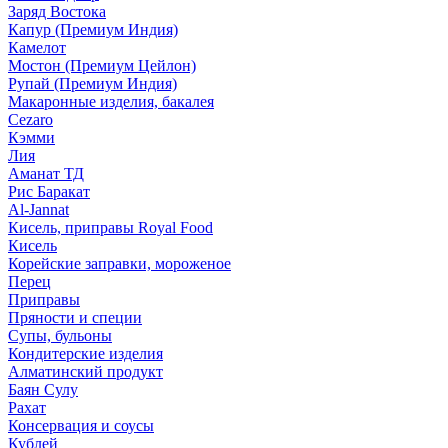
Заряд Востока
Капур (Премиум Индия)
Камелот
Мостон (Премиум Цейлон)
Рупай (Премиум Индия)
Макаронные изделия, бакалея
Cezaro
Кэмми
Лия
Аманат ТД
Рис Баракат
Al-Jannat
Кисель, приправы Royal Food
Кисель
Корейские заправки, мороженое
Перец
Приправы
Пряности и специи
Супы, бульоны
Кондитерские изделия
Алматинский продукт
Баян Сулу
Рахат
Консервация и соусы
Кублей