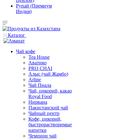
Цейлон)
Рупай (Премиум
Индия)
Каталог
Чай кофе
Tea House
Аватико
PRO CHAI
Алыс (чай Жамбо)
Arline
Чай Пиала
Чай, цикорий, какао
Royal Food
Нирвана
Пакистанский чай
Чайный центр
Кофе, цикорий,
быстрорастворимые
напитки
Чемпион чай