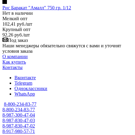
Рис Баракат "Амалл" 750 гр. 1/12
Нет в наличии
Мелкий опт
102,41
руб.
/шт
Крупный опт
92,26
руб.
/шт
Под заказ
Наши менеджеры обязательно свяжутся с вами и уточнят
условия заказа
О компании
Как купить
Контакты
Вконтакте
Telegram
Одноклассники
WhatsApp
8-800-234-83-77
8-800-234-83-77
8-987-300-47-04
8-987-830-47-03
8-987-830-47-02
8-917-980-57-71