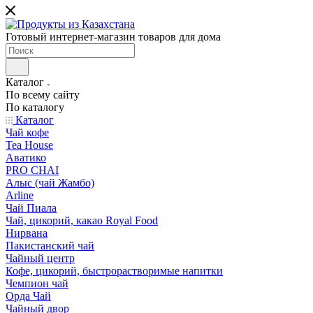
Готовый интернет-магазин товаров для дома
Каталог
По всему сайту
По каталогу
Каталог
Чай кофе
Tea House
Аватико
PRO CHAI
Алыс (чай Жамбо)
Arline
Чай Пиала
Чай, цикорий, какао Royal Food
Нирвана
Пакистанский чай
Чайный центр
Кофе, цикорий, быстрорастворимые напитки
Чемпион чай
Орда Чай
Чайный двор