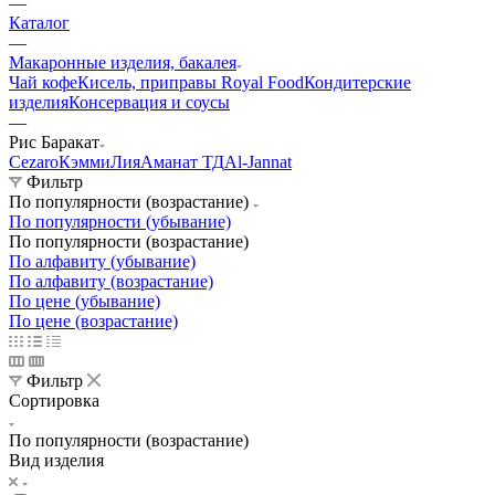
—
Каталог
—
Макаронные изделия, бакалея
Чай кофе
Кисель, приправы Royal Food
Кондитерские
изделия
Консервация и соусы
—
Рис Баракат
Cezaro
Кэмми
Лия
Аманат ТД
Al-Jannat
Фильтр
По популярности (возрастание)
По популярности (убывание)
По популярности (возрастание)
По алфавиту (убывание)
По алфавиту (возрастание)
По цене (убывание)
По цене (возрастание)
Фильтр
Сортировка
По популярности (возрастание)
Вид изделия