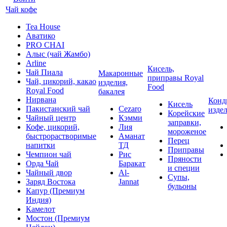
Чай кофе
Tea House
Аватико
PRO CHAI
Алыс (чай Жамбо)
Arline
Кисель,
Чай Пиала
Макаронные
приправы Royal
Чай, цикорий, какао
изделия,
Food
Royal Food
бакалея
Нирвана
Конд
Кисель
Пакистанский чай
Cezaro
изде
Корейские
Чайный центр
Кэмми
заправки,
Кофе, цикорий,
Лия
мороженое
быстрорастворимые
Аманат
Перец
напитки
ТД
Приправы
Чемпион чай
Рис
Пряности
Орда Чай
Баракат
и специи
Чайный двор
Al-
Супы,
Заряд Востока
Jannat
бульоны
Капур (Премиум
Индия)
Камелот
Мостон (Премиум