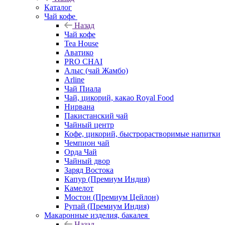
Каталог
Чай кофе
Назад
Чай кофе
Tea House
Аватико
PRO CHAI
Алыс (чай Жамбо)
Arline
Чай Пиала
Чай, цикорий, какао Royal Food
Нирвана
Пакистанский чай
Чайный центр
Кофе, цикорий, быстрорастворимые напитки
Чемпион чай
Орда Чай
Чайный двор
Заряд Востока
Капур (Премиум Индия)
Камелот
Мостон (Премиум Цейлон)
Рупай (Премиум Индия)
Макаронные изделия, бакалея
Назад