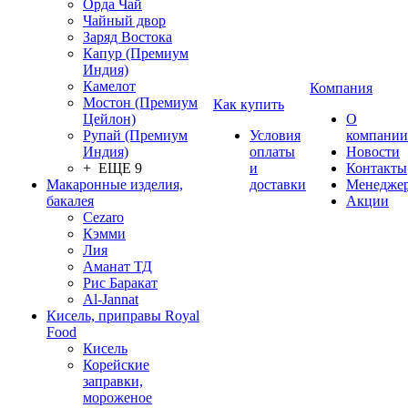
Орда Чай
Чайный двор
Заряд Востока
Капур (Премиум
Индия)
Камелот
Компания
Мостон (Премиум
Как купить
Цейлон)
О
Рупай (Премиум
Условия
компании
Индия)
оплаты
Новости
+ ЕЩЕ 9
и
Контакты
Макаронные изделия,
доставки
Менедже
бакалея
Акции
Cezaro
Кэмми
Лия
Аманат ТД
Рис Баракат
Al-Jannat
Кисель, приправы Royal
Food
Кисель
Корейские
заправки,
мороженое