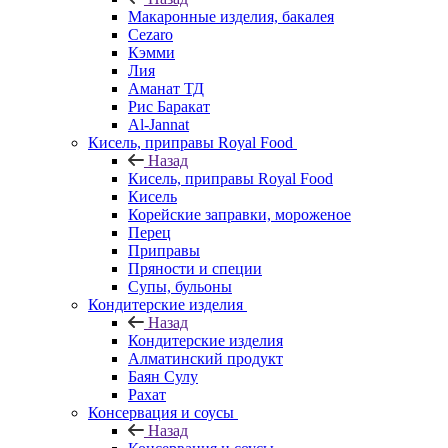
Макаронные изделия, бакалея
Cezaro
Кэмми
Лия
Аманат ТД
Рис Баракат
Al-Jannat
Кисель, приправы Royal Food
Назад
Кисель, приправы Royal Food
Кисель
Корейские заправки, мороженое
Перец
Приправы
Пряности и специи
Супы, бульоны
Кондитерские изделия
Назад
Кондитерские изделия
Алматинский продукт
Баян Сулу
Рахат
Консервация и соусы
Назад