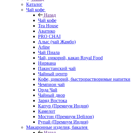
Каталог
Чай кофе
Назад
Чай кофе
Tea House
Аватико
PRO CHAI
Алыс (чай Жамбо)
Arline
Чай Пиала
Чай, цикорий, какао Royal Food
Нирвана
Пакистанский чай
Чайный центр
Кофе, цикорий, быстрорастворимые напитки
Чемпион чай
Орда Чай
Чайный двор
Заряд Востока
Капур (Премиум Индия)
Камелот
Мостон (Премиум Цейлон)
Рупай (Премиум Индия)
Макаронные изделия, бакалея
Назад