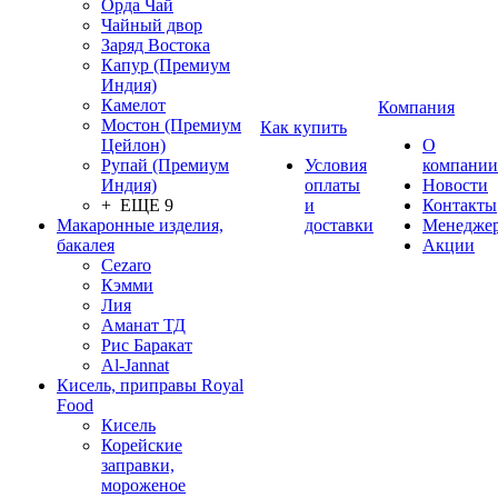
Орда Чай
Чайный двор
Заряд Востока
Капур (Премиум
Индия)
Камелот
Компания
Мостон (Премиум
Как купить
Цейлон)
О
Рупай (Премиум
Условия
компании
Индия)
оплаты
Новости
+ ЕЩЕ 9
и
Контакты
Макаронные изделия,
доставки
Менедже
бакалея
Акции
Cezaro
Кэмми
Лия
Аманат ТД
Рис Баракат
Al-Jannat
Кисель, приправы Royal
Food
Кисель
Корейские
заправки,
мороженое