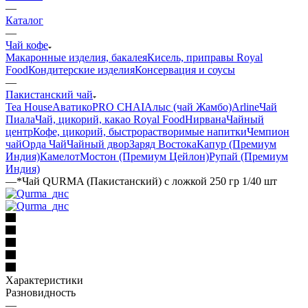
—
Каталог
—
Чай кофе
Макаронные изделия, бакалея
Кисель, приправы Royal
Food
Кондитерские изделия
Консервация и соусы
—
Пакистанский чай
Tea House
Аватико
PRO CHAI
Алыс (чай Жамбо)
Arline
Чай
Пиала
Чай, цикорий, какао Royal Food
Нирвана
Чайный
центр
Кофе, цикорий, быстрорастворимые напитки
Чемпион
чай
Орда Чай
Чайный двор
Заряд Востока
Капур (Премиум
Индия)
Камелот
Мостон (Премиум Цейлон)
Рупай (Премиум
Индия)
—
*Чай QURMA (Пакистанский) с ложкой 250 гр 1/40 шт
Характеристики
Разновидность
—