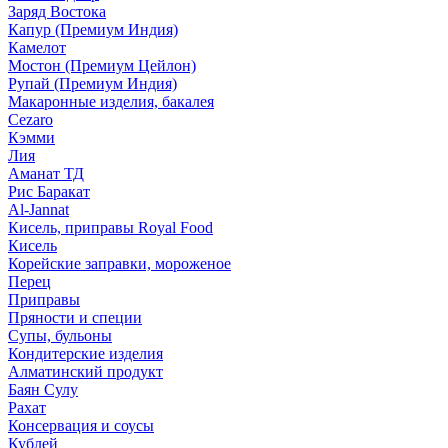
Заряд Востока
Капур (Премиум Индия)
Камелот
Мостон (Премиум Цейлон)
Рупай (Премиум Индия)
Макаронные изделия, бакалея
Cezaro
Кэмми
Лия
Аманат ТД
Рис Баракат
Al-Jannat
Кисель, приправы Royal Food
Кисель
Корейские заправки, мороженое
Перец
Приправы
Пряности и специи
Супы, бульоны
Кондитерские изделия
Алматинский продукт
Баян Сулу
Рахат
Консервация и соусы
Кублей