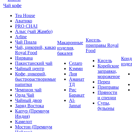
Чай кофе
Tea House
Аватико
PRO CHAI
Алыс (чай Жамбо)
Arline
Кисель,
Чай Пиала
Макаронные
приправы Royal
Чай, цикорий, какао
изделия,
Food
Royal Food
бакалея
Нирвана
Конд
Кисель
Пакистанский чай
Cezaro
изде
Корейские
Чайный центр
Кэмми
заправки,
Кофе, цикорий,
Лия
мороженое
быстрорастворимые
Аманат
Перец
напитки
ТД
Приправы
Чемпион чай
Рис
Пряности
Орда Чай
Баракат
и специи
Чайный двор
Al-
Супы,
Заряд Востока
Jannat
бульоны
Капур (Премиум
Индия)
Камелот
Мостон (Премиум