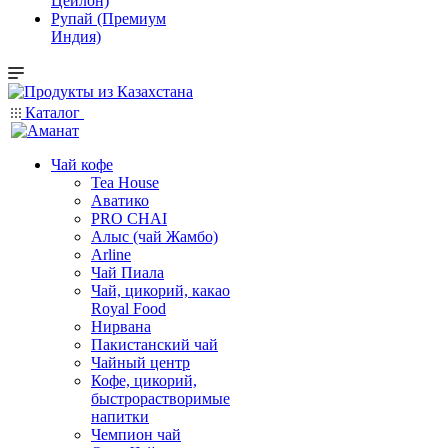
Цейлон)
Рупай (Премиум
Индия)
Каталог
Чай кофе
Tea House
Аватико
PRO CHAI
Алыс (чай Жамбо)
Arline
Чай Пиала
Чай, цикорий, какао
Royal Food
Нирвана
Пакистанский чай
Чайный центр
Кофе, цикорий,
быстрорастворимые
напитки
Чемпион чай