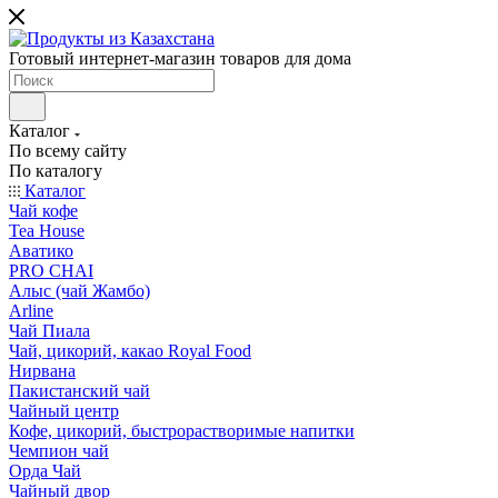
Готовый интернет-магазин товаров для дома
Каталог
По всему сайту
По каталогу
Каталог
Чай кофе
Tea House
Аватико
PRO CHAI
Алыс (чай Жамбо)
Arline
Чай Пиала
Чай, цикорий, какао Royal Food
Нирвана
Пакистанский чай
Чайный центр
Кофе, цикорий, быстрорастворимые напитки
Чемпион чай
Орда Чай
Чайный двор