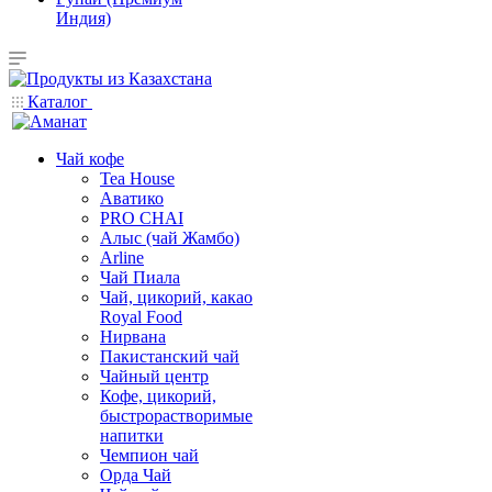
Индия)
Каталог
Чай кофе
Tea House
Аватико
PRO CHAI
Алыс (чай Жамбо)
Arline
Чай Пиала
Чай, цикорий, какао
Royal Food
Нирвана
Пакистанский чай
Чайный центр
Кофе, цикорий,
быстрорастворимые
напитки
Чемпион чай
Орда Чай