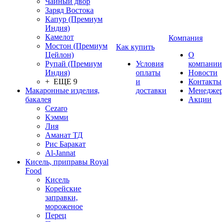
Чайный двор
Заряд Востока
Капур (Премиум
Индия)
Камелот
Компания
Мостон (Премиум
Как купить
Цейлон)
О
Рупай (Премиум
Условия
компании
Индия)
оплаты
Новости
+ ЕЩЕ 9
и
Контакты
Макаронные изделия,
доставки
Менедже
бакалея
Акции
Cezaro
Кэмми
Лия
Аманат ТД
Рис Баракат
Al-Jannat
Кисель, приправы Royal
Food
Кисель
Корейские
заправки,
мороженое
Перец