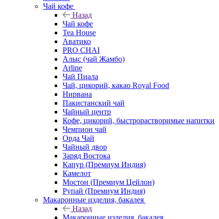
Чай кофе
Назад
Чай кофе
Tea House
Аватико
PRO CHAI
Алыс (чай Жамбо)
Arline
Чай Пиала
Чай, цикорий, какао Royal Food
Нирвана
Пакистанский чай
Чайный центр
Кофе, цикорий, быстрорастворимые напитки
Чемпион чай
Орда Чай
Чайный двор
Заряд Востока
Капур (Премиум Индия)
Камелот
Мостон (Премиум Цейлон)
Рупай (Премиум Индия)
Макаронные изделия, бакалея
Назад
Макаронные изделия, бакалея