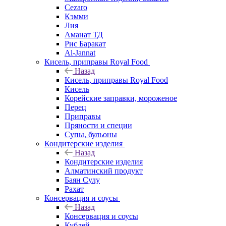
Cezaro
Кэмми
Лия
Аманат ТД
Рис Баракат
Al-Jannat
Кисель, приправы Royal Food
Назад
Кисель, приправы Royal Food
Кисель
Корейские заправки, мороженое
Перец
Приправы
Пряности и специи
Супы, бульоны
Кондитерские изделия
Назад
Кондитерские изделия
Алматинский продукт
Баян Сулу
Рахат
Консервация и соусы
Назад
Консервация и соусы
Кублей