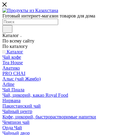
Готовый интернет-магазин товаров для дома
Каталог
По всему сайту
По каталогу
Каталог
Чай кофе
Tea House
Аватико
PRO CHAI
Алыс (чай Жамбо)
Arline
Чай Пиала
Чай, цикорий, какао Royal Food
Нирвана
Пакистанский чай
Чайный центр
Кофе, цикорий, быстрорастворимые напитки
Чемпион чай
Орда Чай
Чайный двор