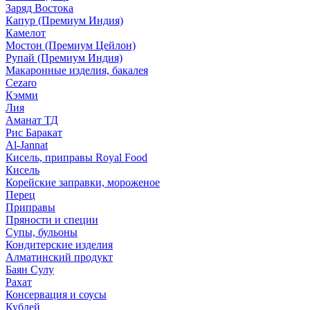
Заряд Востока
Капур (Премиум Индия)
Камелот
Мостон (Премиум Цейлон)
Рупай (Премиум Индия)
Макаронные изделия, бакалея
Cezaro
Кэмми
Лия
Аманат ТД
Рис Баракат
Al-Jannat
Кисель, приправы Royal Food
Кисель
Корейские заправки, мороженое
Перец
Приправы
Пряности и специи
Супы, бульоны
Кондитерские изделия
Алматинский продукт
Баян Сулу
Рахат
Консервация и соусы
Кублей