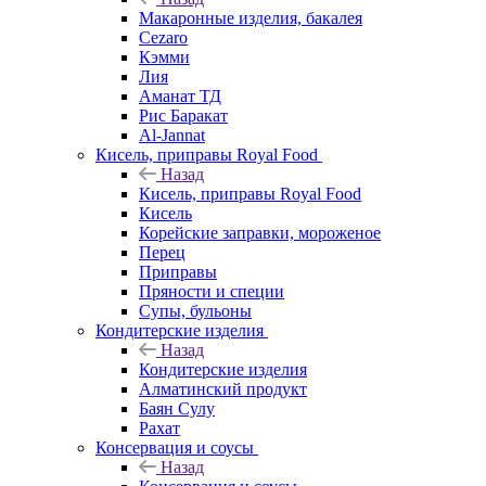
Макаронные изделия, бакалея
Cezaro
Кэмми
Лия
Аманат ТД
Рис Баракат
Al-Jannat
Кисель, приправы Royal Food
Назад
Кисель, приправы Royal Food
Кисель
Корейские заправки, мороженое
Перец
Приправы
Пряности и специи
Супы, бульоны
Кондитерские изделия
Назад
Кондитерские изделия
Алматинский продукт
Баян Сулу
Рахат
Консервация и соусы
Назад