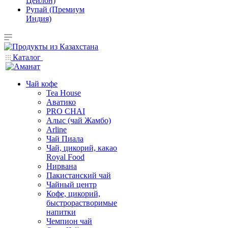
Цейлон)
Рупай (Премиум
Индия)
Каталог
Чай кофе
Tea House
Аватико
PRO CHAI
Алыс (чай Жамбо)
Arline
Чай Пиала
Чай, цикорий, какао
Royal Food
Нирвана
Пакистанский чай
Чайный центр
Кофе, цикорий,
быстрорастворимые
напитки
Чемпион чай