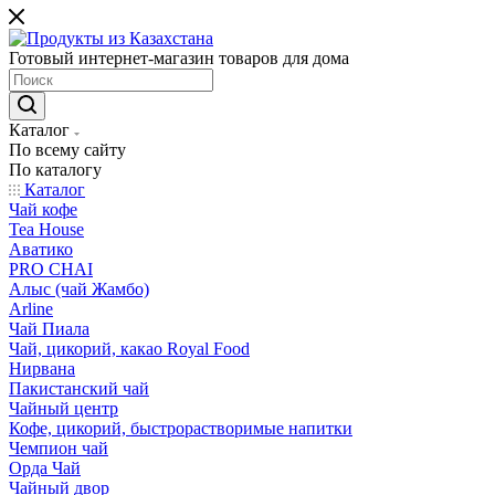
Готовый интернет-магазин товаров для дома
Каталог
По всему сайту
По каталогу
Каталог
Чай кофе
Tea House
Аватико
PRO CHAI
Алыс (чай Жамбо)
Arline
Чай Пиала
Чай, цикорий, какао Royal Food
Нирвана
Пакистанский чай
Чайный центр
Кофе, цикорий, быстрорастворимые напитки
Чемпион чай
Орда Чай
Чайный двор