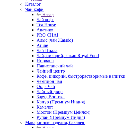
Каталог
Чай кофе
Назад
Чай кофе
Tea House
Аватико
PRO CHAI
Алыс (чай Жамбо)
Arline
Чай Пиала
Чай, цикорий, какао Royal Food
Нирвана
Пакистанский чай
Чайный центр
Кофе, цикорий, быстрорастворимые напитки
Чемпион чай
Орда Чай
Чайный двор
Заряд Востока
Капур (Премиум Индия)
Камелот
Мостон (Премиум Цейлон)
Рупай (Премиум Индия)
Макаронные изделия, бакалея
Назад