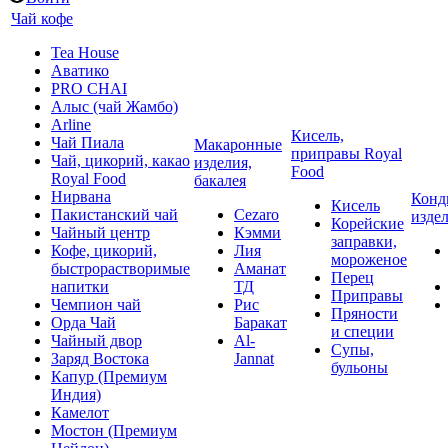
Чай кофе
Tea House
Аватико
PRO CHAI
Алыс (чай Жамбо)
Arline
Кисель,
Чай Пиала
Макаронные
приправы Royal
Чай, цикорий, какао
изделия,
Food
Royal Food
бакалея
Нирвана
Конд
Кисель
Пакистанский чай
Cezaro
изде
Корейские
Чайный центр
Кэмми
заправки,
Кофе, цикорий,
Лия
мороженое
быстрорастворимые
Аманат
Перец
напитки
ТД
Приправы
Чемпион чай
Рис
Пряности
Орда Чай
Баракат
и специи
Чайный двор
Al-
Супы,
Заряд Востока
Jannat
бульоны
Капур (Премиум
Индия)
Камелот
Мостон (Премиум