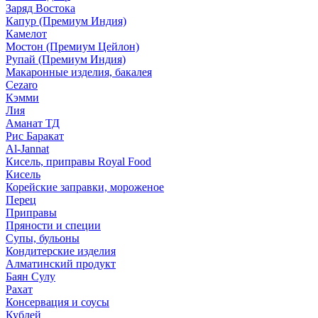
Заряд Востока
Капур (Премиум Индия)
Камелот
Мостон (Премиум Цейлон)
Рупай (Премиум Индия)
Макаронные изделия, бакалея
Cezaro
Кэмми
Лия
Аманат ТД
Рис Баракат
Al-Jannat
Кисель, приправы Royal Food
Кисель
Корейские заправки, мороженое
Перец
Приправы
Пряности и специи
Супы, бульоны
Кондитерские изделия
Алматинский продукт
Баян Сулу
Рахат
Консервация и соусы
Кублей