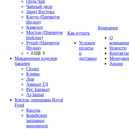
Орда Чай
Чайный двор
Заряд Востока
Капур (Премиум
Индия)
Камелот
Компания
Мостон (Премиум
Как купить
Цейлон)
О
Рупай (Премиум
Условия
компании
Индия)
оплаты
Новости
+ ЕЩЕ 9
и
Контакты
Макаронные изделия,
доставки
Менедже
бакалея
Акции
Cezaro
Кэмми
Лия
Аманат ТД
Рис Баракат
Al-Jannat
Кисель, приправы Royal
Food
Кисель
Корейские
заправки,
мороженое