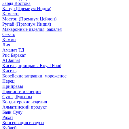
Заряд Востока
Капур (Премиум Индия)
Камелот
Мостон (Премиум Цейлон)
Рупай (Премиум Индия)
Макаронные изделия, бакалея
Cezaro
Кэмми
Лия
Аманат ТД
Рис Баракат
Al-Jannat
Кисель, приправы Royal Food
Кисель
Корейские заправки, мороженое
Перец
Приправы
Пряности и специи
Супы, бульоны
Кондитерские изделия
Алматинский продукт
Баян Сулу
Рахат
Консервация и соусы
Кублей