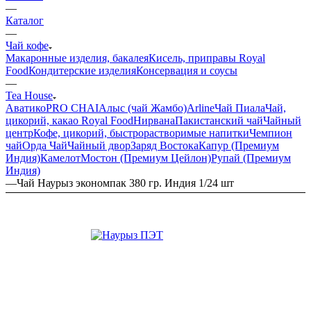
—
Каталог
—
Чай кофе
Макаронные изделия, бакалея
Кисель, приправы Royal
Food
Кондитерские изделия
Консервация и соусы
—
Tea House
Аватико
PRO CHAI
Алыс (чай Жамбо)
Arline
Чай Пиала
Чай,
цикорий, какао Royal Food
Нирвана
Пакистанский чай
Чайный
центр
Кофе, цикорий, быстрорастворимые напитки
Чемпион
чай
Орда Чай
Чайный двор
Заряд Востока
Капур (Премиум
Индия)
Камелот
Мостон (Премиум Цейлон)
Рупай (Премиум
Индия)
—
Чай Наурыз экономпак 380 гр. Индия 1/24 шт