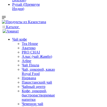
Цейлон)
Рупай (Премиум
Индия)
Каталог
Чай кофе
Tea House
Аватико
PRO CHAI
Алыс (чай Жамбо)
Arline
Чай Пиала
Чай, цикорий, какао
Royal Food
Нирвана
Пакистанский чай
Чайный центр
Кофе, цикорий,
быстрорастворимые
напитки
Чемпион чай