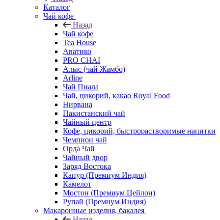
Каталог
Чай кофе
Назад
Чай кофе
Tea House
Аватико
PRO CHAI
Алыс (чай Жамбо)
Arline
Чай Пиала
Чай, цикорий, какао Royal Food
Нирвана
Пакистанский чай
Чайный центр
Кофе, цикорий, быстрорастворимые напитки
Чемпион чай
Орда Чай
Чайный двор
Заряд Востока
Капур (Премиум Индия)
Камелот
Мостон (Премиум Цейлон)
Рупай (Премиум Индия)
Макаронные изделия, бакалея
Назад