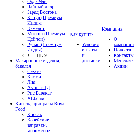
Орда Чай
Чайный двор
Заряд Востока
Капур (Премиум
Индия)
Камелот
Компания
Мостон (Премиум
Как купить
Цейлон)
О
Рупай (Премиум
Условия
компании
Индия)
оплаты
Новости
+ ЕЩЕ 9
и
Контакты
Макаронные изделия,
доставки
Менедже
бакалея
Акции
Cezaro
Кэмми
Лия
Аманат ТД
Рис Баракат
Al-Jannat
Кисель, приправы Royal
Food
Кисель
Корейские
заправки,
мороженое