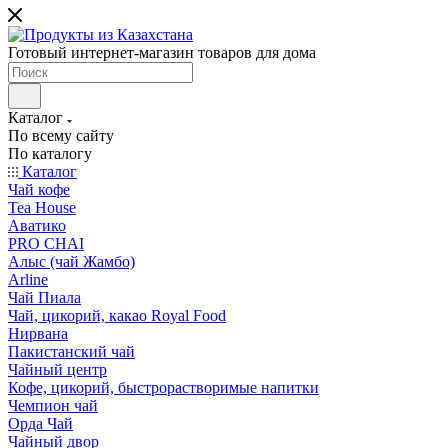
Готовый интернет-магазин товаров для дома
Каталог
По всему сайту
По каталогу
Каталог
Чай кофе
Tea House
Аватико
PRO CHAI
Алыс (чай Жамбо)
Arline
Чай Пиала
Чай, цикорий, какао Royal Food
Нирвана
Пакистанский чай
Чайный центр
Кофе, цикорий, быстрорастворимые напитки
Чемпион чай
Орда Чай
Чайный двор