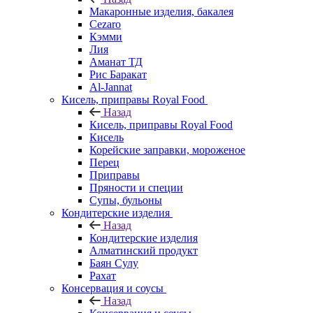
Макаронные изделия, бакалея
Cezaro
Кэмми
Лия
Аманат ТД
Рис Баракат
Al-Jannat
Кисель, приправы Royal Food
Назад
Кисель, приправы Royal Food
Кисель
Корейские заправки, мороженое
Перец
Приправы
Пряности и специи
Супы, бульоны
Кондитерские изделия
Назад
Кондитерские изделия
Алматинский продукт
Баян Сулу
Рахат
Консервация и соусы
Назад