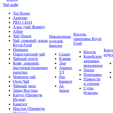
Чай кофе
Tea House
Аватико
PRO CHAI
Алыс (чай Жамбо)
Arline
Кисель,
Чай Пиала
Макаронные
приправы Royal
Чай, цикорий, какао
изделия,
Food
Royal Food
бакалея
Нирвана
Конд
Кисель
Пакистанский чай
Cezaro
изде
Корейские
Чайный центр
Кэмми
заправки,
Кофе, цикорий,
Лия
мороженое
быстрорастворимые
Аманат
Перец
напитки
ТД
Приправы
Чемпион чай
Рис
Пряности
Орда Чай
Баракат
и специи
Чайный двор
Al-
Супы,
Заряд Востока
Jannat
бульоны
Капур (Премиум
Индия)
Камелот
Мостон (Премиум