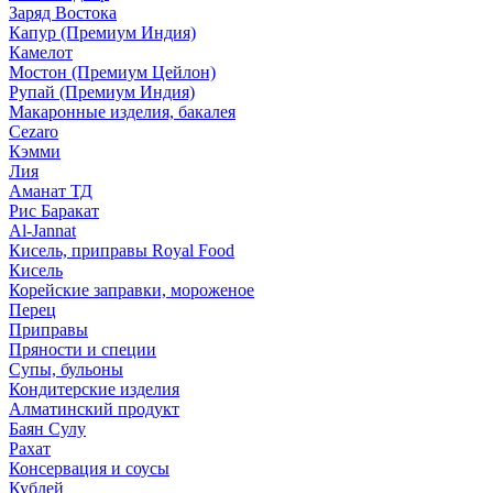
Заряд Востока
Капур (Премиум Индия)
Камелот
Мостон (Премиум Цейлон)
Рупай (Премиум Индия)
Макаронные изделия, бакалея
Cezaro
Кэмми
Лия
Аманат ТД
Рис Баракат
Al-Jannat
Кисель, приправы Royal Food
Кисель
Корейские заправки, мороженое
Перец
Приправы
Пряности и специи
Супы, бульоны
Кондитерские изделия
Алматинский продукт
Баян Сулу
Рахат
Консервация и соусы
Кублей