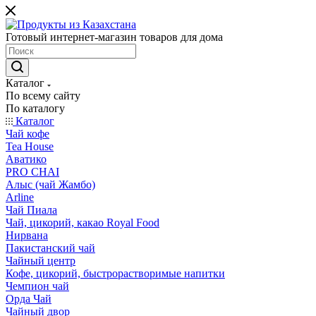
Готовый интернет-магазин товаров для дома
Каталог
По всему сайту
По каталогу
Каталог
Чай кофе
Tea House
Аватико
PRO CHAI
Алыс (чай Жамбо)
Arline
Чай Пиала
Чай, цикорий, какао Royal Food
Нирвана
Пакистанский чай
Чайный центр
Кофе, цикорий, быстрорастворимые напитки
Чемпион чай
Орда Чай
Чайный двор