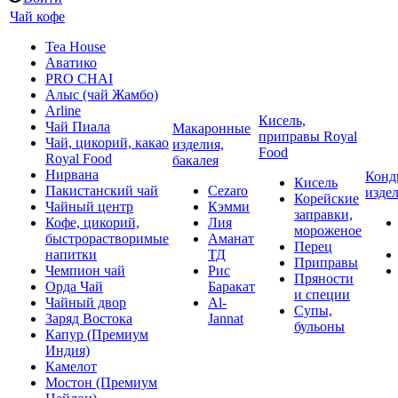
Чай кофе
Tea House
Аватико
PRO CHAI
Алыс (чай Жамбо)
Arline
Кисель,
Чай Пиала
Макаронные
приправы Royal
Чай, цикорий, какао
изделия,
Food
Royal Food
бакалея
Нирвана
Конд
Кисель
Пакистанский чай
Cezaro
изде
Корейские
Чайный центр
Кэмми
заправки,
Кофе, цикорий,
Лия
мороженое
быстрорастворимые
Аманат
Перец
напитки
ТД
Приправы
Чемпион чай
Рис
Пряности
Орда Чай
Баракат
и специи
Чайный двор
Al-
Супы,
Заряд Востока
Jannat
бульоны
Капур (Премиум
Индия)
Камелот
Мостон (Премиум