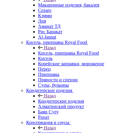
Макаронные изделия, бакалея
Cezaro
Кэмми
Лия
Аманат ТД
Рис Баракат
Al-Jannat
Кисель, приправы Royal Food
Назад
Кисель, приправы Royal Food
Кисель
Корейские заправки, мороженое
Перец
Приправы
Пряности и специи
Супы, бульоны
Кондитерские изделия
Назад
Кондитерские изделия
Алматинский продукт
Баян Сулу
Рахат
Консервация и соусы
Назад