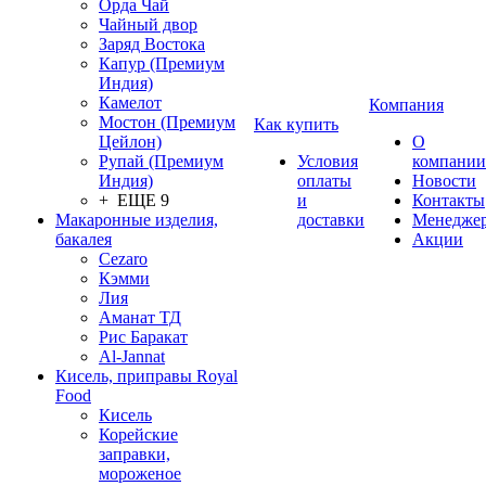
Орда Чай
Чайный двор
Заряд Востока
Капур (Премиум
Индия)
Камелот
Компания
Мостон (Премиум
Как купить
Цейлон)
О
Рупай (Премиум
Условия
компании
Индия)
оплаты
Новости
+ ЕЩЕ 9
и
Контакты
Макаронные изделия,
доставки
Менедже
бакалея
Акции
Cezaro
Кэмми
Лия
Аманат ТД
Рис Баракат
Al-Jannat
Кисель, приправы Royal
Food
Кисель
Корейские
заправки,
мороженое