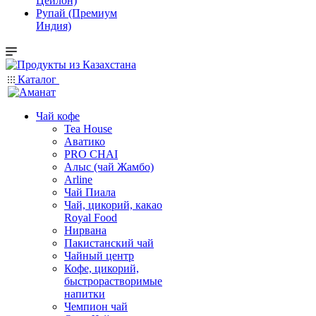
Цейлон)
Рупай (Премиум
Индия)
Каталог
Чай кофе
Tea House
Аватико
PRO CHAI
Алыс (чай Жамбо)
Arline
Чай Пиала
Чай, цикорий, какао
Royal Food
Нирвана
Пакистанский чай
Чайный центр
Кофе, цикорий,
быстрорастворимые
напитки
Чемпион чай