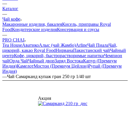
—
Каталог
—
Чай кофе
Макаронные изделия, бакалея
Кисель, приправы Royal
Food
Кондитерские изделия
Консервация и соусы
—
PRO CHAI
Tea House
Аватико
Алыс (чай Жамбо)
Arline
Чай Пиала
Чай,
цикорий, какао Royal Food
Нирвана
Пакистанский чай
Чайный
центр
Кофе, цикорий, быстрорастворимые напитки
Чемпион
чай
Орда Чай
Чайный двор
Заряд Востока
Капур (Премиум
Индия)
Камелот
Мостон (Премиум Цейлон)
Рупай (Премиум
Индия)
—
Чай Самарканд купаж гран 250 гр 1/40 шт
Акция