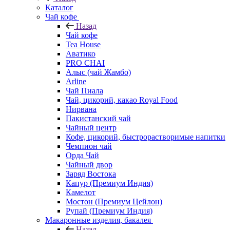
Каталог
Чай кофе
Назад
Чай кофе
Tea House
Аватико
PRO CHAI
Алыс (чай Жамбо)
Arline
Чай Пиала
Чай, цикорий, какао Royal Food
Нирвана
Пакистанский чай
Чайный центр
Кофе, цикорий, быстрорастворимые напитки
Чемпион чай
Орда Чай
Чайный двор
Заряд Востока
Капур (Премиум Индия)
Камелот
Мостон (Премиум Цейлон)
Рупай (Премиум Индия)
Макаронные изделия, бакалея
Назад