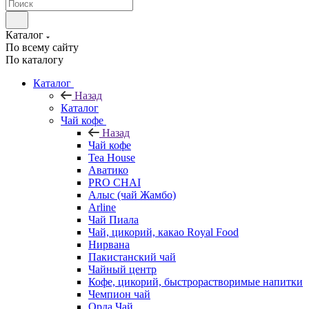
Каталог
По всему сайту
По каталогу
Каталог
Назад
Каталог
Чай кофе
Назад
Чай кофе
Tea House
Аватико
PRO CHAI
Алыс (чай Жамбо)
Arline
Чай Пиала
Чай, цикорий, какао Royal Food
Нирвана
Пакистанский чай
Чайный центр
Кофе, цикорий, быстрорастворимые напитки
Чемпион чай
Орда Чай