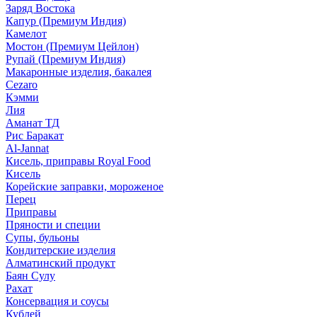
Заряд Востока
Капур (Премиум Индия)
Камелот
Мостон (Премиум Цейлон)
Рупай (Премиум Индия)
Макаронные изделия, бакалея
Cezaro
Кэмми
Лия
Аманат ТД
Рис Баракат
Al-Jannat
Кисель, приправы Royal Food
Кисель
Корейские заправки, мороженое
Перец
Приправы
Пряности и специи
Супы, бульоны
Кондитерские изделия
Алматинский продукт
Баян Сулу
Рахат
Консервация и соусы
Кублей