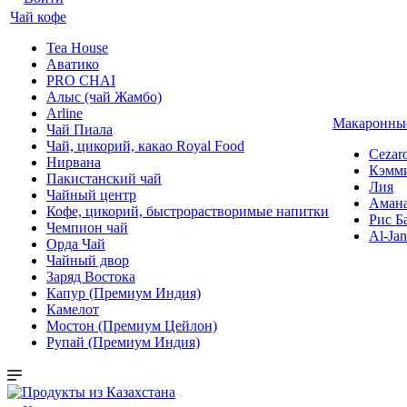
Чай кофе
Tea House
Аватико
PRO CHAI
Алыс (чай Жамбо)
Arline
Макаронные
Чай Пиала
Чай, цикорий, какао Royal Food
Cezar
Нирвана
Кэмм
Пакистанский чай
Лия
Чайный центр
Аман
Кофе, цикорий, быстрорастворимые напитки
Рис Б
Чемпион чай
Al-Jan
Орда Чай
Чайный двор
Заряд Востока
Капур (Премиум Индия)
Камелот
Мостон (Премиум Цейлон)
Рупай (Премиум Индия)