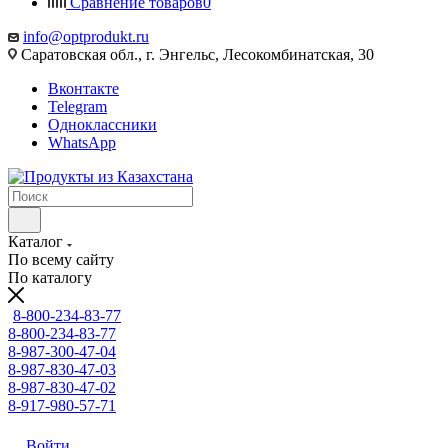
Сравнение товаров
0
info@optprodukt.ru
Саратовская обл., г. Энгельс, Лесокомбинатская, 30
Вконтакте
Telegram
Одноклассники
WhatsApp
Каталог
По всему сайту
По каталогу
8-800-234-83-77
8-800-234-83-77
8-987-300-47-04
8-987-830-47-03
8-987-830-47-02
8-917-980-57-71
Войти