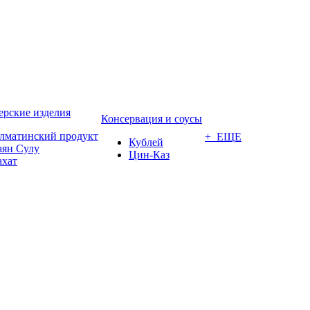
ерские изделия
Консервация и соусы
лматинский продукт
+ ЕЩЕ
Кублей
аян Сулу
Цин-Каз
ахат