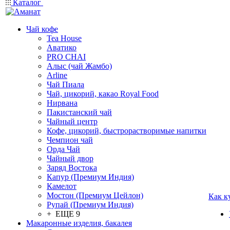
Каталог
Чай кофе
Tea House
Аватико
PRO CHAI
Алыс (чай Жамбо)
Arline
Чай Пиала
Чай, цикорий, какао Royal Food
Нирвана
Пакистанский чай
Чайный центр
Кофе, цикорий, быстрорастворимые напитки
Чемпион чай
Орда Чай
Чайный двор
Заряд Востока
Капур (Премиум Индия)
Камелот
Мостон (Премиум Цейлон)
Как к
Рупай (Премиум Индия)
+ ЕЩЕ 9
Макаронные изделия, бакалея