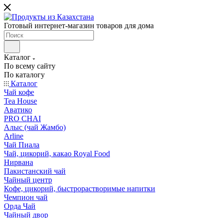
Готовый интернет-магазин товаров для дома
Каталог
По всему сайту
По каталогу
Каталог
Чай кофе
Tea House
Аватико
PRO CHAI
Алыс (чай Жамбо)
Arline
Чай Пиала
Чай, цикорий, какао Royal Food
Нирвана
Пакистанский чай
Чайный центр
Кофе, цикорий, быстрорастворимые напитки
Чемпион чай
Орда Чай
Чайный двор