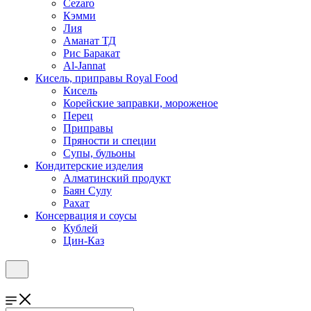
Cezaro
Кэмми
Лия
Аманат ТД
Рис Баракат
Al-Jannat
Кисель, приправы Royal Food
Кисель
Корейские заправки, мороженое
Перец
Приправы
Пряности и специи
Супы, бульоны
Кондитерские изделия
Алматинский продукт
Баян Сулу
Рахат
Консервация и соусы
Кублей
Цин-Каз