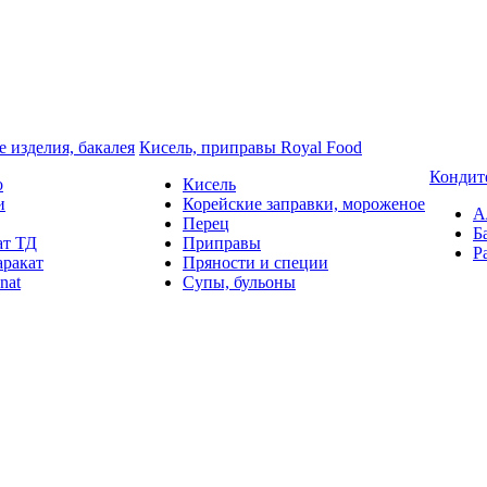
 изделия, бакалея
Кисель, приправы Royal Food
Кондит
o
Кисель
и
Корейские заправки, мороженое
А
Перец
Б
ат ТД
Приправы
Р
аракат
Пряности и специи
nat
Супы, бульоны