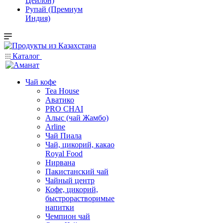
Цейлон)
Рупай (Премиум
Индия)
Каталог
Чай кофе
Tea House
Аватико
PRO CHAI
Алыс (чай Жамбо)
Arline
Чай Пиала
Чай, цикорий, какао
Royal Food
Нирвана
Пакистанский чай
Чайный центр
Кофе, цикорий,
быстрорастворимые
напитки
Чемпион чай