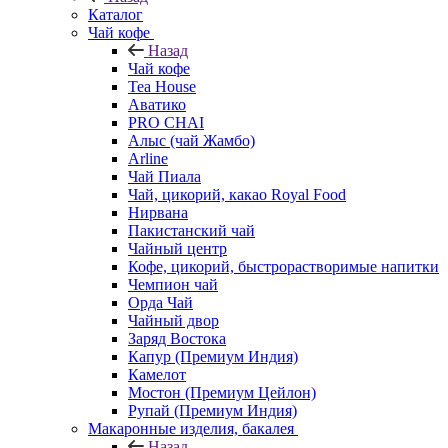
Каталог
Чай кофе
Назад
Чай кофе
Tea House
Аватико
PRO CHAI
Алыс (чай Жамбо)
Arline
Чай Пиала
Чай, цикорий, какао Royal Food
Нирвана
Пакистанский чай
Чайный центр
Кофе, цикорий, быстрорастворимые напитки
Чемпион чай
Орда Чай
Чайный двор
Заряд Востока
Капур (Премиум Индия)
Камелот
Мостон (Премиум Цейлон)
Рупай (Премиум Индия)
Макаронные изделия, бакалея
Назад