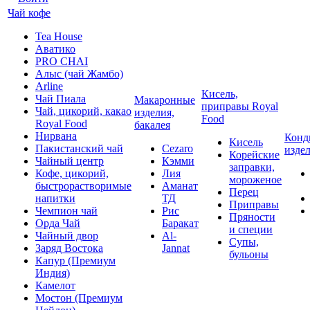
Чай кофе
Tea House
Аватико
PRO CHAI
Алыс (чай Жамбо)
Arline
Кисель,
Чай Пиала
Макаронные
приправы Royal
Чай, цикорий, какао
изделия,
Food
Royal Food
бакалея
Нирвана
Конд
Кисель
Пакистанский чай
Cezaro
изде
Корейские
Чайный центр
Кэмми
заправки,
Кофе, цикорий,
Лия
мороженое
быстрорастворимые
Аманат
Перец
напитки
ТД
Приправы
Чемпион чай
Рис
Пряности
Орда Чай
Баракат
и специи
Чайный двор
Al-
Супы,
Заряд Востока
Jannat
бульоны
Капур (Премиум
Индия)
Камелот
Мостон (Премиум