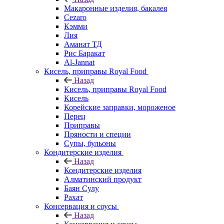
Макаронные изделия, бакалея
Cezaro
Кэмми
Лия
Аманат ТД
Рис Баракат
Al-Jannat
Кисель, приправы Royal Food
Назад
Кисель, приправы Royal Food
Кисель
Корейские заправки, мороженое
Перец
Приправы
Пряности и специи
Супы, бульоны
Кондитерские изделия
Назад
Кондитерские изделия
Алматинский продукт
Баян Сулу
Рахат
Консервация и соусы
Назад