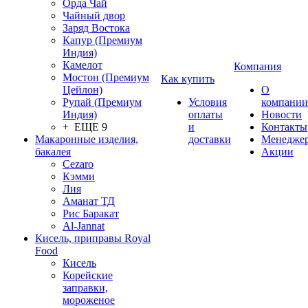
Орда Чай
Чайный двор
Заряд Востока
Капур (Премиум
Индия)
Камелот
Компания
Мостон (Премиум
Как купить
Цейлон)
О
Рупай (Премиум
Условия
компании
Индия)
оплаты
Новости
+ ЕЩЕ 9
и
Контакты
Макаронные изделия,
доставки
Менедже
бакалея
Акции
Cezaro
Кэмми
Лия
Аманат ТД
Рис Баракат
Al-Jannat
Кисель, приправы Royal
Food
Кисель
Корейские
заправки,
мороженое