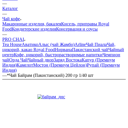
—
Каталог
—
Чай кофе
Макаронные изделия, бакалея
Кисель, приправы Royal
Food
Кондитерские изделия
Консервация и соусы
—
PRO CHAI
Tea House
Аватико
Алыс (чай Жамбо)
Arline
Чай Пиала
Чай,
цикорий, какао Royal Food
Нирвана
Пакистанский чай
Чайный
центр
Кофе, цикорий, быстрорастворимые напитки
Чемпион
чай
Орда Чай
Чайный двор
Заряд Востока
Капур (Премиум
Индия)
Камелот
Мостон (Премиум Цейлон)
Рупай (Премиум
Индия)
—
*Чай Байрам (Пакистанский) 200 гр 1/40 шт