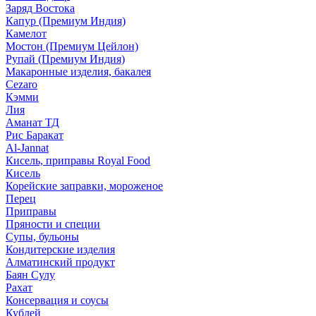
Заряд Востока
Капур (Премиум Индия)
Камелот
Мостон (Премиум Цейлон)
Рупай (Премиум Индия)
Макаронные изделия, бакалея
Cezaro
Кэмми
Лия
Аманат ТД
Рис Баракат
Al-Jannat
Кисель, приправы Royal Food
Кисель
Корейские заправки, мороженое
Перец
Приправы
Пряности и специи
Супы, бульоны
Кондитерские изделия
Алматинский продукт
Баян Сулу
Рахат
Консервация и соусы
Кублей