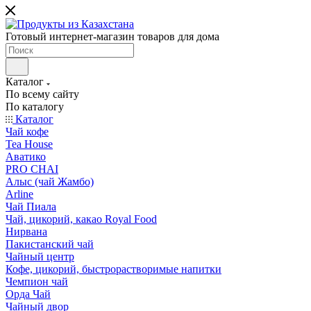
Готовый интернет-магазин товаров для дома
Каталог
По всему сайту
По каталогу
Каталог
Чай кофе
Tea House
Аватико
PRO CHAI
Алыс (чай Жамбо)
Arline
Чай Пиала
Чай, цикорий, какао Royal Food
Нирвана
Пакистанский чай
Чайный центр
Кофе, цикорий, быстрорастворимые напитки
Чемпион чай
Орда Чай
Чайный двор