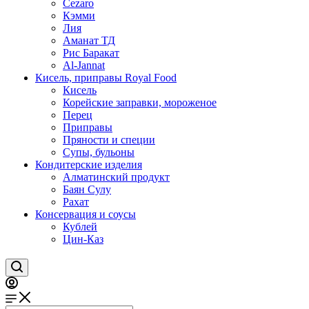
Cezaro
Кэмми
Лия
Аманат ТД
Рис Баракат
Al-Jannat
Кисель, приправы Royal Food
Кисель
Корейские заправки, мороженое
Перец
Приправы
Пряности и специи
Супы, бульоны
Кондитерские изделия
Алматинский продукт
Баян Сулу
Рахат
Консервация и соусы
Кублей
Цин-Каз