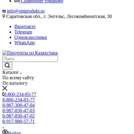
Сравнение товаров
0
info@optprodukt.ru
Саратовская обл., г. Энгельс, Лесокомбинатская, 30
Вконтакте
Telegram
Одноклассники
WhatsApp
Каталог
По всему сайту
По каталогу
8-800-234-83-77
8-800-234-83-77
8-987-300-47-04
8-987-830-47-03
8-987-830-47-02
8-917-980-57-71
Войти