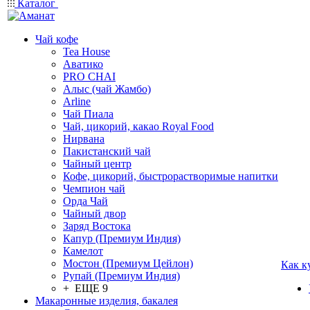
Каталог
Чай кофе
Tea House
Аватико
PRO CHAI
Алыс (чай Жамбо)
Arline
Чай Пиала
Чай, цикорий, какао Royal Food
Нирвана
Пакистанский чай
Чайный центр
Кофе, цикорий, быстрорастворимые напитки
Чемпион чай
Орда Чай
Чайный двор
Заряд Востока
Капур (Премиум Индия)
Камелот
Мостон (Премиум Цейлон)
Как к
Рупай (Премиум Индия)
+ ЕЩЕ 9
Макаронные изделия, бакалея