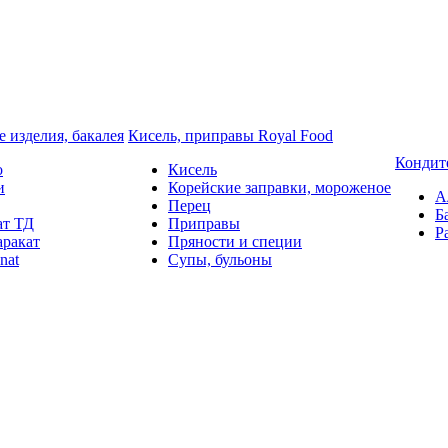
 изделия, бакалея
Кисель, приправы Royal Food
Кондит
o
Кисель
и
Корейские заправки, мороженое
А
Перец
Б
ат ТД
Приправы
Р
аракат
Пряности и специи
nat
Супы, бульоны