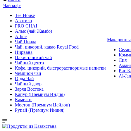
Чай кофе
Tea House
Аватико
PRO CHAI
Алыс (чай Жамбо)
Arline
Макаронные
Чай Пиала
Чай, цикорий, какао Royal Food
Cezar
Нирвана
Кэмм
Пакистанский чай
Лия
Чайный центр
Аман
Кофе, цикорий, быстрорастворимые напитки
Рис Б
Чемпион чай
Al-Jan
Орда Чай
Чайный двор
Заряд Востока
Капур (Премиум Индия)
Камелот
Мостон (Премиум Цейлон)
Рупай (Премиум Индия)