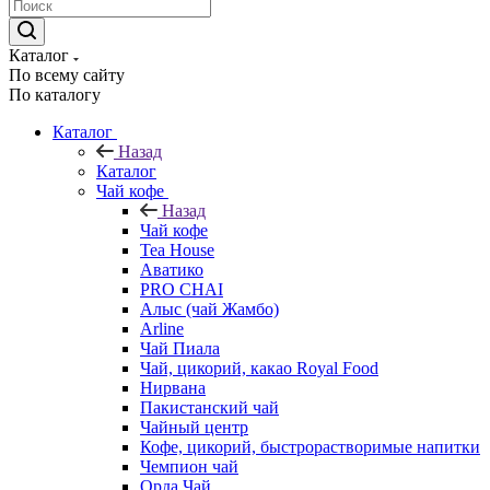
Каталог
По всему сайту
По каталогу
Каталог
Назад
Каталог
Чай кофе
Назад
Чай кофе
Tea House
Аватико
PRO CHAI
Алыс (чай Жамбо)
Arline
Чай Пиала
Чай, цикорий, какао Royal Food
Нирвана
Пакистанский чай
Чайный центр
Кофе, цикорий, быстрорастворимые напитки
Чемпион чай
Орда Чай