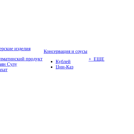
ерские изделия
Консервация и соусы
лматинский продукт
+ ЕЩЕ
Кублей
аян Сулу
Цин-Каз
ахат