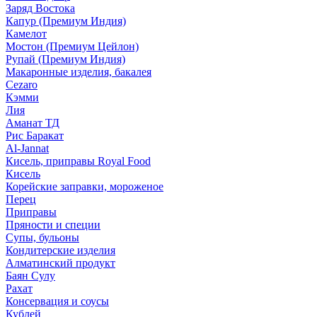
Заряд Востока
Капур (Премиум Индия)
Камелот
Мостон (Премиум Цейлон)
Рупай (Премиум Индия)
Макаронные изделия, бакалея
Cezaro
Кэмми
Лия
Аманат ТД
Рис Баракат
Al-Jannat
Кисель, приправы Royal Food
Кисель
Корейские заправки, мороженое
Перец
Приправы
Пряности и специи
Супы, бульоны
Кондитерские изделия
Алматинский продукт
Баян Сулу
Рахат
Консервация и соусы
Кублей