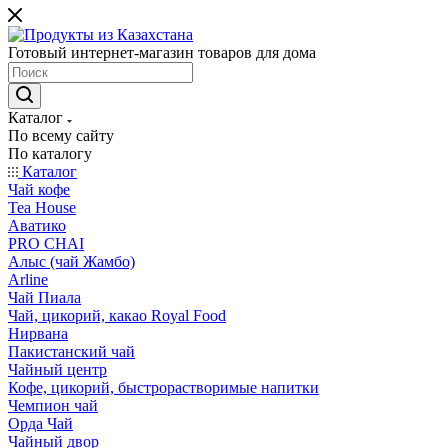
Готовый интернет-магазин товаров для дома
Каталог
По всему сайту
По каталогу
Каталог
Чай кофе
Tea House
Аватико
PRO CHAI
Алыс (чай Жамбо)
Arline
Чай Пиала
Чай, цикорий, какао Royal Food
Нирвана
Пакистанский чай
Чайный центр
Кофе, цикорий, быстрорастворимые напитки
Чемпион чай
Орда Чай
Чайный двор