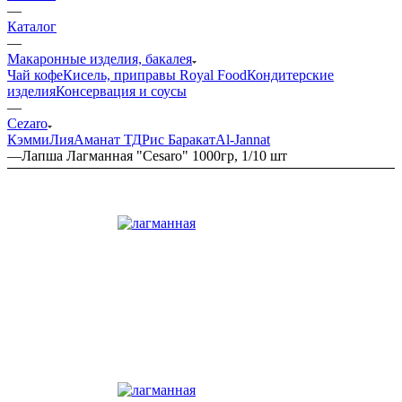
—
Каталог
—
Макаронные изделия, бакалея
Чай кофе
Кисель, приправы Royal Food
Кондитерские
изделия
Консервация и соусы
—
Cezaro
Кэмми
Лия
Аманат ТД
Рис Баракат
Al-Jannat
—
Лапша Лагманная "Cesaro" 1000гр, 1/10 шт