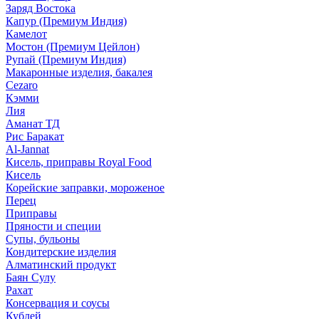
Заряд Востока
Капур (Премиум Индия)
Камелот
Мостон (Премиум Цейлон)
Рупай (Премиум Индия)
Макаронные изделия, бакалея
Cezaro
Кэмми
Лия
Аманат ТД
Рис Баракат
Al-Jannat
Кисель, приправы Royal Food
Кисель
Корейские заправки, мороженое
Перец
Приправы
Пряности и специи
Супы, бульоны
Кондитерские изделия
Алматинский продукт
Баян Сулу
Рахат
Консервация и соусы
Кублей