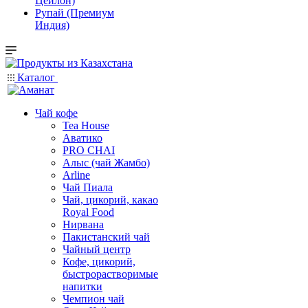
Цейлон)
Рупай (Премиум
Индия)
Каталог
Чай кофе
Tea House
Аватико
PRO CHAI
Алыс (чай Жамбо)
Arline
Чай Пиала
Чай, цикорий, какао
Royal Food
Нирвана
Пакистанский чай
Чайный центр
Кофе, цикорий,
быстрорастворимые
напитки
Чемпион чай