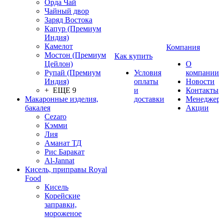
Орда Чай
Чайный двор
Заряд Востока
Капур (Премиум
Индия)
Камелот
Компания
Мостон (Премиум
Как купить
Цейлон)
О
Рупай (Премиум
Условия
компании
Индия)
оплаты
Новости
+ ЕЩЕ 9
и
Контакты
Макаронные изделия,
доставки
Менедже
бакалея
Акции
Cezaro
Кэмми
Лия
Аманат ТД
Рис Баракат
Al-Jannat
Кисель, приправы Royal
Food
Кисель
Корейские
заправки,
мороженое