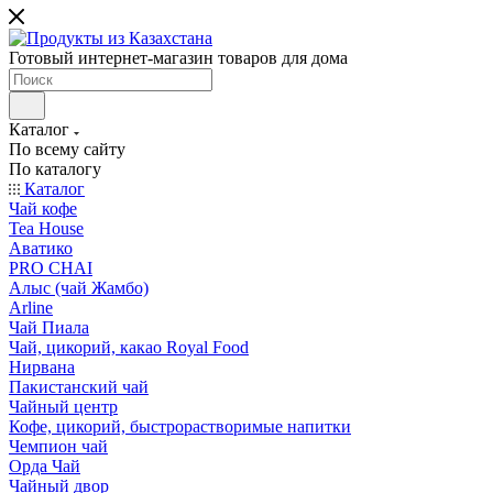
Готовый интернет-магазин товаров для дома
Каталог
По всему сайту
По каталогу
Каталог
Чай кофе
Tea House
Аватико
PRO CHAI
Алыс (чай Жамбо)
Arline
Чай Пиала
Чай, цикорий, какао Royal Food
Нирвана
Пакистанский чай
Чайный центр
Кофе, цикорий, быстрорастворимые напитки
Чемпион чай
Орда Чай
Чайный двор