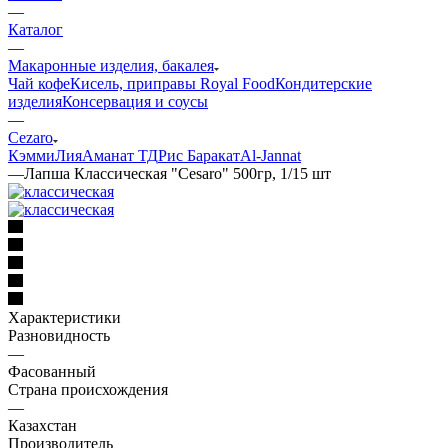
—
Каталог
—
Макаронные изделия, бакалея
Чай кофе
Кисель, приправы Royal Food
Кондитерские
изделия
Консервация и соусы
—
Cezaro
Кэмми
Лия
Аманат ТД
Рис Баракат
Al-Jannat
—
Лапша Классическая "Cesaro" 500гр, 1/15 шт
Характеристики
Разновидность
—
Фасованный
Страна происхождения
—
Казахстан
Производитель