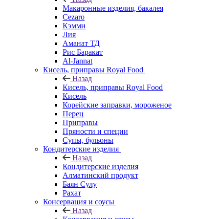
Макаронные изделия, бакалея
Cezaro
Кэмми
Лия
Аманат ТД
Рис Баракат
Al-Jannat
Кисель, приправы Royal Food
Назад
Кисель, приправы Royal Food
Кисель
Корейские заправки, мороженое
Перец
Приправы
Пряности и специи
Супы, бульоны
Кондитерские изделия
Назад
Кондитерские изделия
Алматинский продукт
Баян Сулу
Рахат
Консервация и соусы
Назад