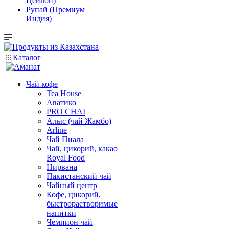
Цейлон)
Рупай (Премиум
Индия)
Каталог
Чай кофе
Tea House
Аватико
PRO CHAI
Алыс (чай Жамбо)
Arline
Чай Пиала
Чай, цикорий, какао
Royal Food
Нирвана
Пакистанский чай
Чайный центр
Кофе, цикорий,
быстрорастворимые
напитки
Чемпион чай