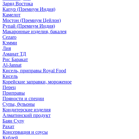
Заряд Востока
Капур (Премиум Индия)
Камелот
Мостон (Премиум Цейлон)
Рупай (Премиум Индия)
Макаронные изделия, бакалея
Cezaro
Кэмми
Лия
Аманат ТД
Рис Баракат
Al-Jannat
Кисель, приправы Royal Food
Кисель
Корейские заправки, мороженое
Перец
Приправы
Пряности и специи
Супы, бульоны
Кондитерские изделия
Алматинский продукт
Баян Сулу
Рахат
Консервация и соусы
Кублей