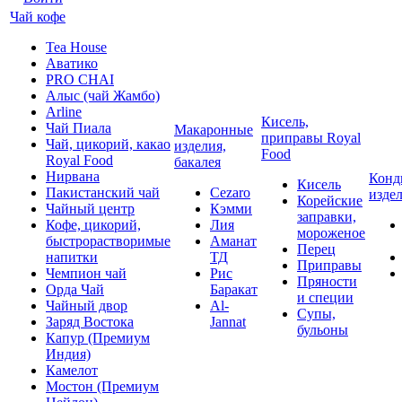
Чай кофе
Tea House
Аватико
PRO CHAI
Алыс (чай Жамбо)
Arline
Кисель,
Чай Пиала
Макаронные
приправы Royal
Чай, цикорий, какао
изделия,
Food
Royal Food
бакалея
Нирвана
Конд
Кисель
Пакистанский чай
Cezaro
изде
Корейские
Чайный центр
Кэмми
заправки,
Кофе, цикорий,
Лия
мороженое
быстрорастворимые
Аманат
Перец
напитки
ТД
Приправы
Чемпион чай
Рис
Пряности
Орда Чай
Баракат
и специи
Чайный двор
Al-
Супы,
Заряд Востока
Jannat
бульоны
Капур (Премиум
Индия)
Камелот
Мостон (Премиум