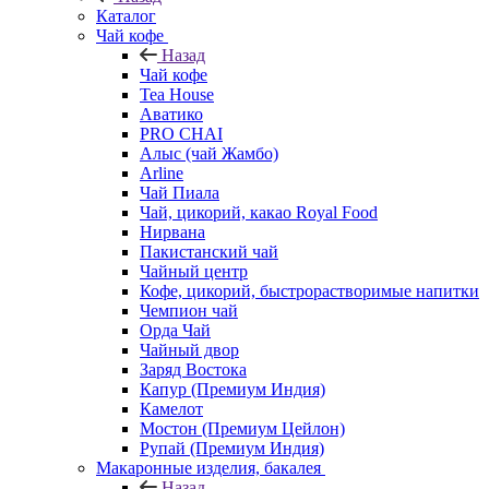
Каталог
Чай кофе
Назад
Чай кофе
Tea House
Аватико
PRO CHAI
Алыс (чай Жамбо)
Arline
Чай Пиала
Чай, цикорий, какао Royal Food
Нирвана
Пакистанский чай
Чайный центр
Кофе, цикорий, быстрорастворимые напитки
Чемпион чай
Орда Чай
Чайный двор
Заряд Востока
Капур (Премиум Индия)
Камелот
Мостон (Премиум Цейлон)
Рупай (Премиум Индия)
Макаронные изделия, бакалея
Назад