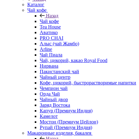
Каталог
Чай кофе
Назад
Чай кофе
Tea House
Аватико
PRO CHAI
Алыс (чай Жамбо)
Arline
Чай Пиала
Чай, цикорий, какао Royal Food
Нирвана
Пакистанский чай
Чайный центр
Кофе, цикорий, быстрорастворимые напитки
Чемпион чай
Орда Чай
Чайный двор
Заряд Востока
Капур (Премиум Индия)
Камелот
Мостон (Премиум Цейлон)
Рупай (Премиум Индия)
Макаронные изделия, бакалея
Назад