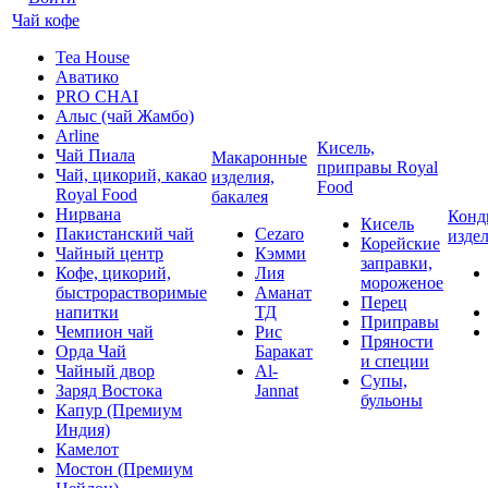
Чай кофе
Tea House
Аватико
PRO CHAI
Алыс (чай Жамбо)
Arline
Кисель,
Чай Пиала
Макаронные
приправы Royal
Чай, цикорий, какао
изделия,
Food
Royal Food
бакалея
Нирвана
Конд
Кисель
Пакистанский чай
Cezaro
изде
Корейские
Чайный центр
Кэмми
заправки,
Кофе, цикорий,
Лия
мороженое
быстрорастворимые
Аманат
Перец
напитки
ТД
Приправы
Чемпион чай
Рис
Пряности
Орда Чай
Баракат
и специи
Чайный двор
Al-
Супы,
Заряд Востока
Jannat
бульоны
Капур (Премиум
Индия)
Камелот
Мостон (Премиум