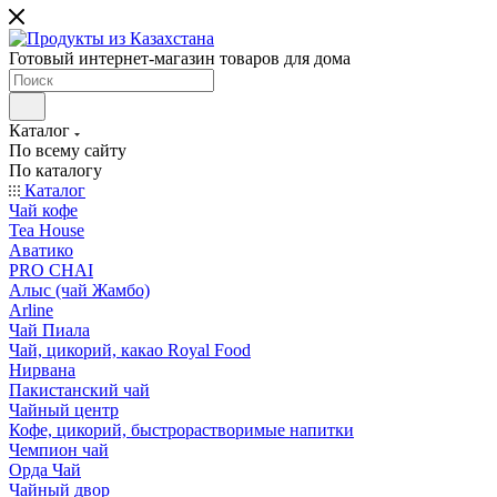
Готовый интернет-магазин товаров для дома
Каталог
По всему сайту
По каталогу
Каталог
Чай кофе
Tea House
Аватико
PRO CHAI
Алыс (чай Жамбо)
Arline
Чай Пиала
Чай, цикорий, какао Royal Food
Нирвана
Пакистанский чай
Чайный центр
Кофе, цикорий, быстрорастворимые напитки
Чемпион чай
Орда Чай
Чайный двор