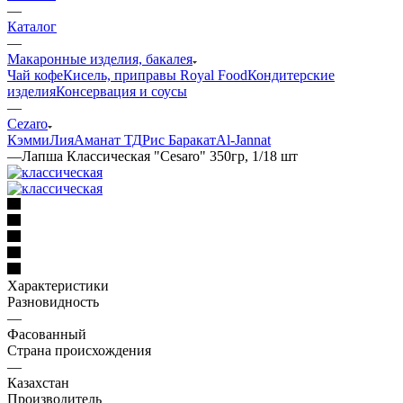
—
Каталог
—
Макаронные изделия, бакалея
Чай кофе
Кисель, приправы Royal Food
Кондитерские
изделия
Консервация и соусы
—
Cezaro
Кэмми
Лия
Аманат ТД
Рис Баракат
Al-Jannat
—
Лапша Классическая "Cesaro" 350гр, 1/18 шт
Характеристики
Разновидность
—
Фасованный
Страна происхождения
—
Казахстан
Производитель