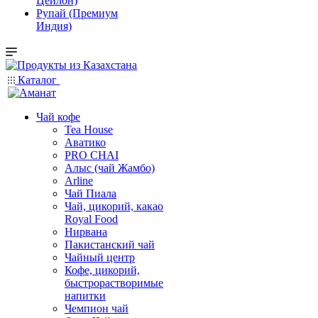
Цейлон)
Рупай (Премиум
Индия)
Каталог
Чай кофе
Tea House
Аватико
PRO CHAI
Алыс (чай Жамбо)
Arline
Чай Пиала
Чай, цикорий, какао
Royal Food
Нирвана
Пакистанский чай
Чайный центр
Кофе, цикорий,
быстрорастворимые
напитки
Чемпион чай