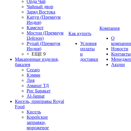
Орда Чай
Чайный двор
Заряд Востока
Капур (Премиум
Индия)
Камелот
Компания
Мостон (Премиум
Как купить
Цейлон)
О
Рупай (Премиум
Условия
компании
Индия)
оплаты
Новости
+ ЕЩЕ 9
и
Контакты
Макаронные изделия,
доставки
Менедже
бакалея
Акции
Cezaro
Кэмми
Лия
Аманат ТД
Рис Баракат
Al-Jannat
Кисель, приправы Royal
Food
Кисель
Корейские
заправки,
мороженое