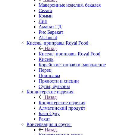
Макаронные изделия, бакалея
Cezaro
Кэмми
Лия
Аманат ТД
Рис Баракат
Al-Jannat
Кисель, приправы Royal Food
Назад
Кисель, приправы Royal Food
Кисель
Корейские заправки, мороженое
Перец
Приправы
Пряности и специи
Супы, бульоны
Кондитерские изделия
Назад
Кондитерские изделия
Алматинский продукт
Баян Сулу
Рахат
Консервация и соусы
Назад