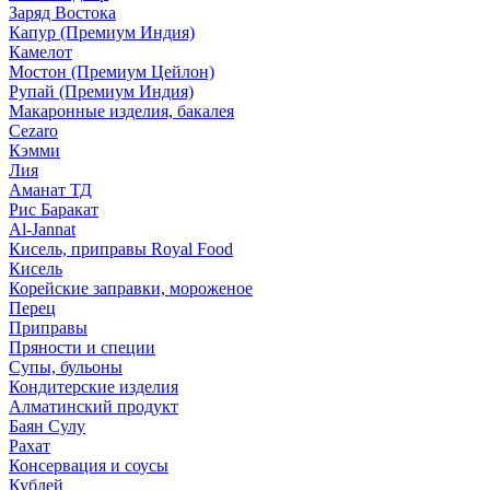
Заряд Востока
Капур (Премиум Индия)
Камелот
Мостон (Премиум Цейлон)
Рупай (Премиум Индия)
Макаронные изделия, бакалея
Cezaro
Кэмми
Лия
Аманат ТД
Рис Баракат
Al-Jannat
Кисель, приправы Royal Food
Кисель
Корейские заправки, мороженое
Перец
Приправы
Пряности и специи
Супы, бульоны
Кондитерские изделия
Алматинский продукт
Баян Сулу
Рахат
Консервация и соусы
Кублей