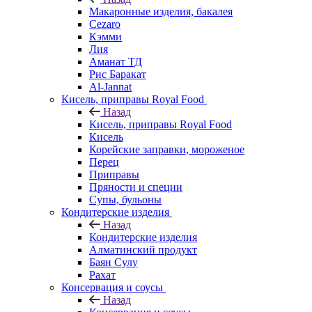
Макаронные изделия, бакалея
Cezaro
Кэмми
Лия
Аманат ТД
Рис Баракат
Al-Jannat
Кисель, приправы Royal Food
Назад
Кисель, приправы Royal Food
Кисель
Корейские заправки, мороженое
Перец
Приправы
Пряности и специи
Супы, бульоны
Кондитерские изделия
Назад
Кондитерские изделия
Алматинский продукт
Баян Сулу
Рахат
Консервация и соусы
Назад