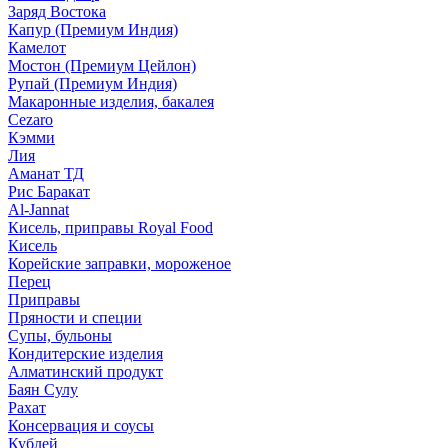
Заряд Востока
Капур (Премиум Индия)
Камелот
Мостон (Премиум Цейлон)
Рупай (Премиум Индия)
Макаронные изделия, бакалея
Cezaro
Кэмми
Лия
Аманат ТД
Рис Баракат
Al-Jannat
Кисель, приправы Royal Food
Кисель
Корейские заправки, мороженое
Перец
Приправы
Пряности и специи
Супы, бульоны
Кондитерские изделия
Алматинский продукт
Баян Сулу
Рахат
Консервация и соусы
Кублей