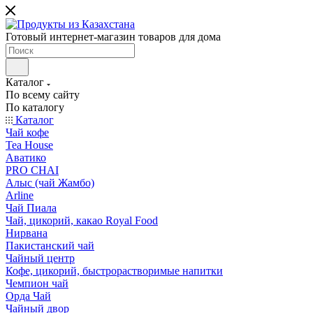
Готовый интернет-магазин товаров для дома
Каталог
По всему сайту
По каталогу
Каталог
Чай кофе
Tea House
Аватико
PRO CHAI
Алыс (чай Жамбо)
Arline
Чай Пиала
Чай, цикорий, какао Royal Food
Нирвана
Пакистанский чай
Чайный центр
Кофе, цикорий, быстрорастворимые напитки
Чемпион чай
Орда Чай
Чайный двор