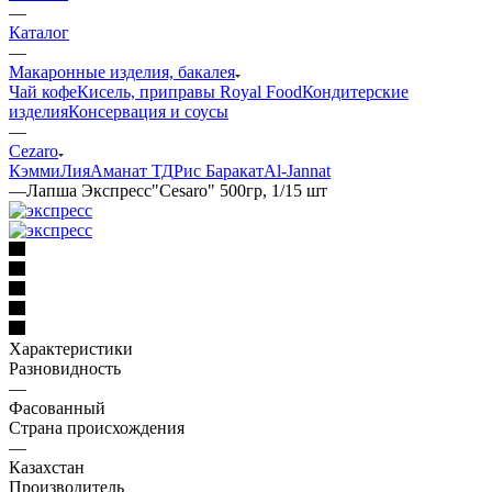
—
Каталог
—
Макаронные изделия, бакалея
Чай кофе
Кисель, приправы Royal Food
Кондитерские
изделия
Консервация и соусы
—
Cezaro
Кэмми
Лия
Аманат ТД
Рис Баракат
Al-Jannat
—
Лапша Экспресс"Cesaro" 500гр, 1/15 шт
Характеристики
Разновидность
—
Фасованный
Страна происхождения
—
Казахстан
Производитель