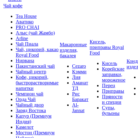
Чай кофе
Tea House
Аватико
PRO CHAI
Алыс (чай Жамбо)
Arline
Кисель,
Чай Пиала
Макаронные
приправы Royal
Чай, цикорий, какао
изделия,
Food
Royal Food
бакалея
Нирвана
Конд
Кисель
Пакистанский чай
Cezaro
изде
Корейские
Чайный центр
Кэмми
заправки,
Кофе, цикорий,
Лия
мороженое
быстрорастворимые
Аманат
Перец
напитки
ТД
Приправы
Чемпион чай
Рис
Пряности
Орда Чай
Баракат
и специи
Чайный двор
Al-
Супы,
Заряд Востока
Jannat
бульоны
Капур (Премиум
Индия)
Камелот
Мостон (Премиум