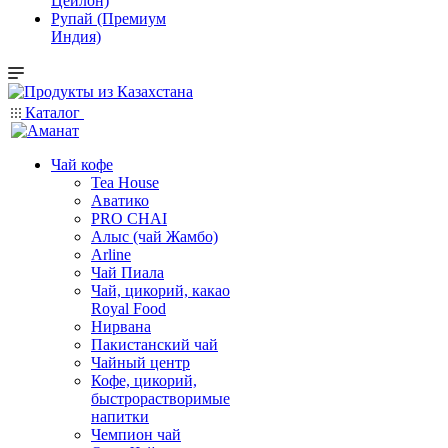
Цейлон)
Рупай (Премиум
Индия)
Каталог
Чай кофе
Tea House
Аватико
PRO CHAI
Алыс (чай Жамбо)
Arline
Чай Пиала
Чай, цикорий, какао
Royal Food
Нирвана
Пакистанский чай
Чайный центр
Кофе, цикорий,
быстрорастворимые
напитки
Чемпион чай