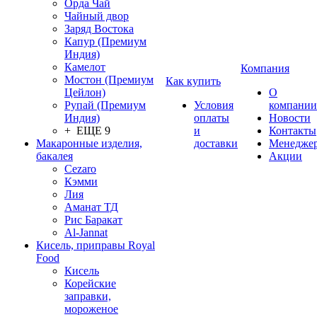
Орда Чай
Чайный двор
Заряд Востока
Капур (Премиум
Индия)
Камелот
Компания
Мостон (Премиум
Как купить
Цейлон)
О
Рупай (Премиум
Условия
компании
Индия)
оплаты
Новости
+ ЕЩЕ 9
и
Контакты
Макаронные изделия,
доставки
Менедже
бакалея
Акции
Cezaro
Кэмми
Лия
Аманат ТД
Рис Баракат
Al-Jannat
Кисель, приправы Royal
Food
Кисель
Корейские
заправки,
мороженое