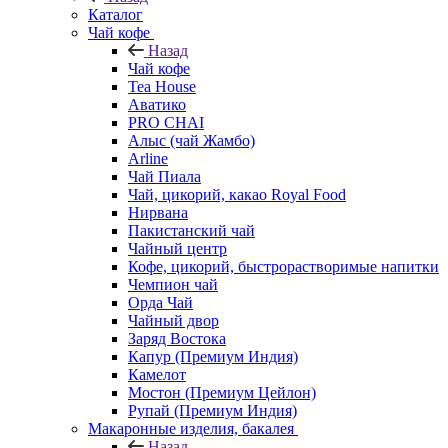
Каталог
Чай кофе
Назад
Чай кофе
Tea House
Аватико
PRO CHAI
Алыс (чай Жамбо)
Arline
Чай Пиала
Чай, цикорий, какао Royal Food
Нирвана
Пакистанский чай
Чайный центр
Кофе, цикорий, быстрорастворимые напитки
Чемпион чай
Орда Чай
Чайный двор
Заряд Востока
Капур (Премиум Индия)
Камелот
Мостон (Премиум Цейлон)
Рупай (Премиум Индия)
Макаронные изделия, бакалея
Назад