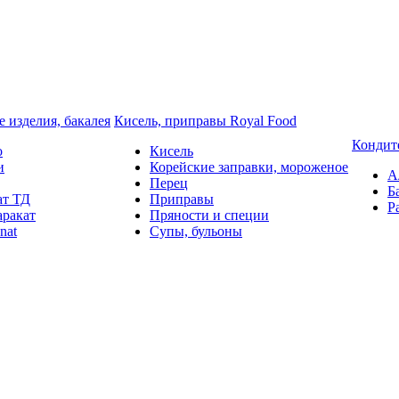
 изделия, бакалея
Кисель, приправы Royal Food
Кондит
o
Кисель
и
Корейские заправки, мороженое
А
Перец
Б
ат ТД
Приправы
Р
аракат
Пряности и специи
nat
Супы, бульоны