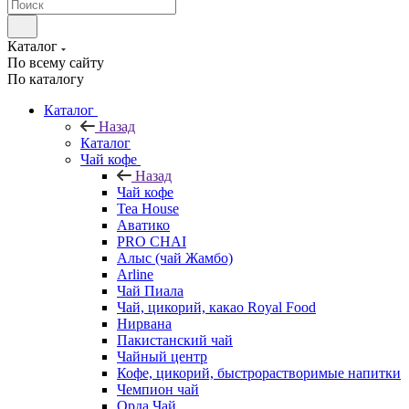
Каталог
По всему сайту
По каталогу
Каталог
Назад
Каталог
Чай кофе
Назад
Чай кофе
Tea House
Аватико
PRO CHAI
Алыс (чай Жамбо)
Arline
Чай Пиала
Чай, цикорий, какао Royal Food
Нирвана
Пакистанский чай
Чайный центр
Кофе, цикорий, быстрорастворимые напитки
Чемпион чай
Орда Чай