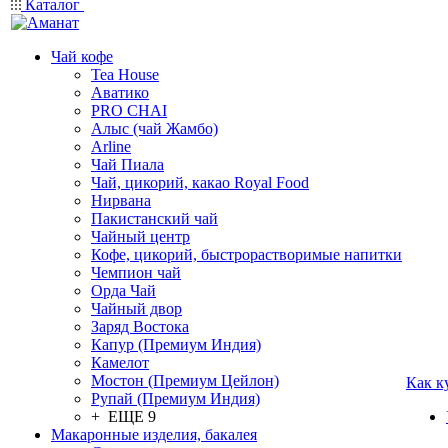
Каталог
Чай кофе
Tea House
Аватико
PRO CHAI
Алыс (чай Жамбо)
Arline
Чай Пиала
Чай, цикорий, какао Royal Food
Нирвана
Пакистанский чай
Чайный центр
Кофе, цикорий, быстрорастворимые напитки
Чемпион чай
Орда Чай
Чайный двор
Заряд Востока
Капур (Премиум Индия)
Камелот
Мостон (Премиум Цейлон)
Как к
Рупай (Премиум Индия)
+ ЕЩЕ 9
Макаронные изделия, бакалея