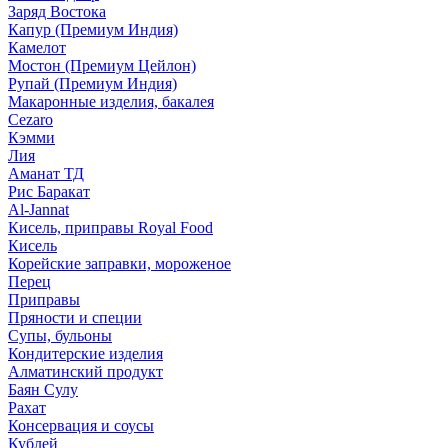
Заряд Востока
Капур (Премиум Индия)
Камелот
Мостон (Премиум Цейлон)
Рупай (Премиум Индия)
Макаронные изделия, бакалея
Cezaro
Кэмми
Лия
Аманат ТД
Рис Баракат
Al-Jannat
Кисель, приправы Royal Food
Кисель
Корейские заправки, мороженое
Перец
Приправы
Пряности и специи
Супы, бульоны
Кондитерские изделия
Алматинский продукт
Баян Сулу
Рахат
Консервация и соусы
Кублей