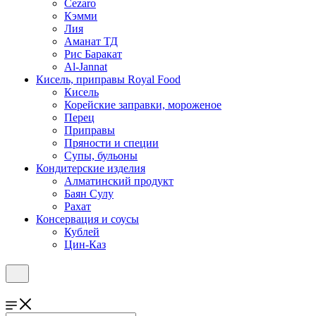
Cezaro
Кэмми
Лия
Аманат ТД
Рис Баракат
Al-Jannat
Кисель, приправы Royal Food
Кисель
Корейские заправки, мороженое
Перец
Приправы
Пряности и специи
Супы, бульоны
Кондитерские изделия
Алматинский продукт
Баян Сулу
Рахат
Консервация и соусы
Кублей
Цин-Каз