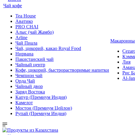
Чай кофе
Tea House
Аватико
PRO CHAI
Алыс (чай Жамбо)
Arline
Макаронные
Чай Пиала
Чай, цикорий, какао Royal Food
Cezar
Нирвана
Кэмм
Пакистанский чай
Лия
Чайный центр
Аман
Кофе, цикорий, быстрорастворимые напитки
Рис Б
Чемпион чай
Al-Jan
Орда Чай
Чайный двор
Заряд Востока
Капур (Премиум Индия)
Камелот
Мостон (Премиум Цейлон)
Рупай (Премиум Индия)