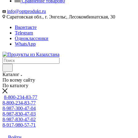
Сравнение товаров
0
info@optprodukt.ru
Саратовская обл., г. Энгельс, Лесокомбинатская, 30
Вконтакте
Telegram
Одноклассники
WhatsApp
Каталог
По всему сайту
По каталогу
8-800-234-83-77
8-800-234-83-77
8-987-300-47-04
8-987-830-47-03
8-987-830-47-02
8-917-980-57-71
Войти