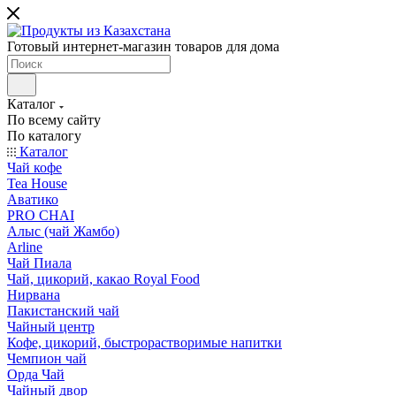
Готовый интернет-магазин товаров для дома
Каталог
По всему сайту
По каталогу
Каталог
Чай кофе
Tea House
Аватико
PRO CHAI
Алыс (чай Жамбо)
Arline
Чай Пиала
Чай, цикорий, какао Royal Food
Нирвана
Пакистанский чай
Чайный центр
Кофе, цикорий, быстрорастворимые напитки
Чемпион чай
Орда Чай
Чайный двор